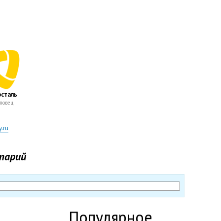
сталь
повец
.ru
тарий
Популярное