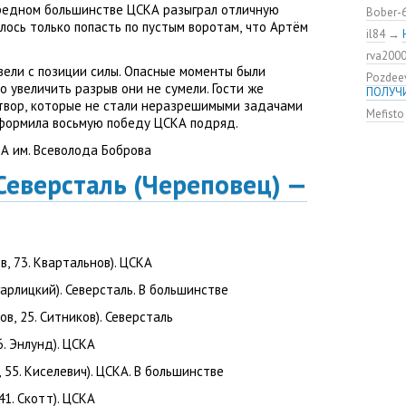
ЦСКА в
ередном большинстве ЦСКА разыграл отличную
Bober-
Дмитри
лось только попасть по пустым воротам
,
что Артём
il84
→
Состав
rva200
канадс
ели с позиции силы. Опасные моменты были
Pozdee
Кирилл
о увеличить разрыв они не сумели. Гости же
ПОЛУЧ
ЦСКА п
твор
,
которые не стали неразрешимыми задачами
Mefisto
«Эдмон
оформила восьмую победу ЦСКА подряд.
А им. Всеволода Боброва
Северсталь
(
Череповец) —
ов
,
73. Квартальнов). ЦСКА
гарлицкий). Северсталь. В большинстве
ков
,
25. Ситников). Северсталь
6. Энлунд). ЦСКА
,
55. Киселевич). ЦСКА. В большинстве
41. Скотт). ЦСКА