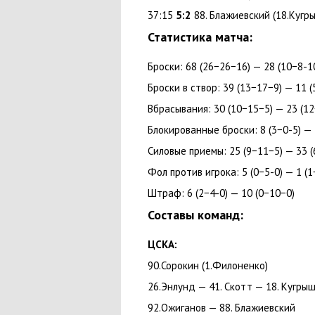
37:15
5:2
88. Блажиевский
(
18.Кугр
Статистика матча:
Броски: 68
(
26−26−16) — 28
(
10−8-1
Броски в створ: 39
(
13−17−9) — 11
(
Вбрасывания: 30
(
10−15−5) — 23
(
12
Блокированные броски: 8
(
3−0-5) —
Силовые приемы: 25
(
9−11−5) — 33
(
Фол против игрока: 5
(
0−5-0) — 1
(
1
Штраф: 6
(
2−4-0) — 10
(
0−10−0)
Составы команд:
ЦСКА:
90.Сорокин
(
1.Филоненко)
26.Энлунд — 41. Скотт — 18. Кугры
92.Ожиганов — 88. Блажиевский