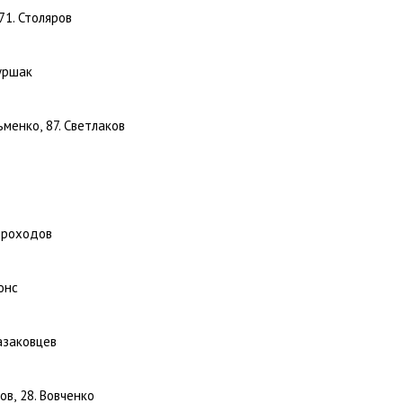
71. Столяров
Муршак
зьменко
,
87. Светлаков
короходов
онс
азаковцев
хов
,
28. Вовченко