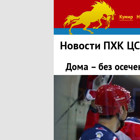
Кумир
Н
Новости ПХК Ц
Дома – без осече