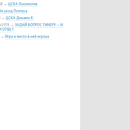
ыменял у «Торпедо» защитника
68
→
ЦСКА Локомотив
я Шуленина
На уход Понтуса
 хоккейного клуба ЦСКА пополнил
0
→
ЦСКА Динамо К.
кий нападающий Линден Вей
v1978
→
ЗАДАЙ ВОПРОС ГИНЕРУ — И
 Воробьёв возвращается в ЦСКА
И ОТВЕТ
риобрел права на форварда
→
Игра и место в ней игрока
тона»