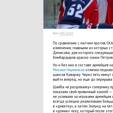
Фото:
ПХК ЦСКА
По сравнению с матчем против СКА
изменения
,
главными из которых с
Денисова
,
для которого следующая
бомбардиров красно-синих Петрова
Но и без них в составе армейцев н
Михаил Науменков
отлично подключ
шансов Коваржу. Через пять минут 
выйти вперед
,
но еще до перерыва 
Шайба
«
в раздевалку» сопернику 
показали свой привычный хоккей —
не успевали за игроками армейцев
всегда успешно реализовали больш
в «девятку», а затем Энлунд на пя
в «домик» чеху
,
который после этог