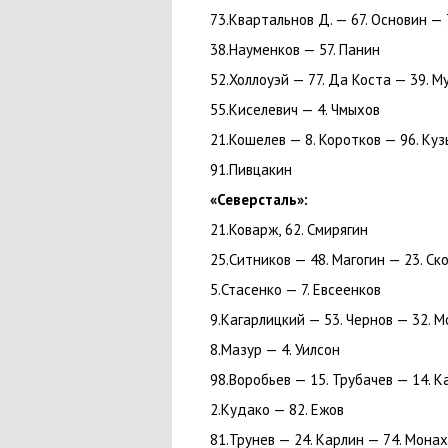
73.Квартальнов Д. — 67. Основин — 
38.Науменков — 57. Панин
52.Холлоуэй — 77. Да Коста — 39. 
55.Киселевич — 4. Чмыхов
21.Кошелев — 8. Коротков — 96. Ку
91.Пивцакин
«Северсталь»:
21.Коварж
,
62. Смирягин
25.Ситников — 48. Магогин — 23. С
5.Стасенко — 7. Евсеенков
9.Кагарлицкий — 53. Чернов — 32. М
8.Мазур — 4. Уилсон
98.Воробьев — 15. Трубачев — 14. К
2.Кудако — 82. Ежов
81.Трунев — 24. Карлин — 74. Мона