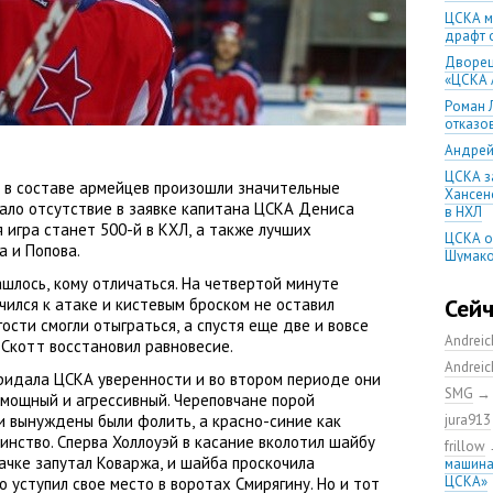
ЦСКА м
драфт 
Дворец
«ЦСКА 
Роман 
отказо
Андрей
ЦСКА з
 в составе армейцев произошли значительные
Хансено
тало отсутствие в заявке капитана ЦСКА Дениса
в НХЛ
 игра станет 500-й в КХЛ
,
а также лучших
ЦСКА о
 и Попова.
Шумако
ашлось
,
кому отличаться. На четвертой минуте
Шумако
тренир
Сей
ился к атаке и кистевым броском не оставил
гости смогли отыграться
,
а спустя еще две и вовсе
Игорь 
Andrei
остане
Скотт восстановил равновесие.
Andrei
Напада
придала ЦСКА уверенности и во втором периоде они
обменя
SMG
 мощный и агрессивный. Череповчане порой
Алекса
 и вынуждены были фолить
,
а красно-синие как
jura913
год
инство. Сперва Холлоуэй в касание вколотил шайбу
frillow
ЦСКА с
тачке запутал Коваржа
,
и шайба проскочила
машина
домашн
ЦСКА»
о уступил свое место в воротах Смирягину. Но и тот