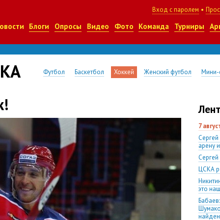
Вход с паролем
•
Прос
овости
Блоги
Опросы
Видео
Фото
Команда
Турниры
Ар
СКА
Футбол
Баскетбол
Хоккей
Женский футбол
Мини-
к!
Лент
7 авгу
Сергей
арену 
Сергей
ЦСКА р
Никити
это наш
Бабаев:
Шумако
найден