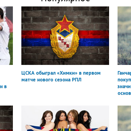
ЦСКА обыграл «Химки» в первом
Ганча
матче нового сезона РПЛ
покуп
н в
значи
осно