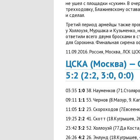
не ушел с площадки
«
сухим». В оч
трехходовку
,
Блажиевскому остава
и сделал.
Третий период армейцы также пров
у Холлоуэя
,
Муршака и Кузьменко
,
н
ответили всего двумя бросками в с
для Сорокина. Финальная сирена 
11.09.2016. Россия
,
Москва
,
ЛСК ЦСК
ЦСКА
(
Москва) — 
5:2
(
2:2
,
3:0
,
0:0)
03:35
1:0
38. Науменков
(
71.Столяр
09:11
1:1
53. Чернов
(
8.Мазур
,
9. Ка
11:05
1:2
23. Скороходов
(
7.Евсеен
19:25
2:2
41. Скотт
(
18.Кугрышев
,
2
23:42
3:2
52. Холлоуэй
(
77.Да Коста
26:26
4:2
26. Энлунд
(
18.Кугрышев
,