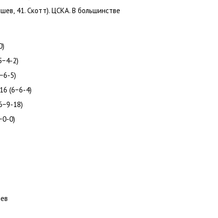
ышев
,
41. Скотт). ЦСКА. В большинстве
0)
5−4-2)
−6-5)
 16
(
6−6-4)
6−9-18)
−0-0)
шев