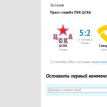
36.Сизов
Пресс-служба ПХК ЦСКА
5:2
11 сентября,
Москва
ЦСКА
Север
Москва
Чере
12 сентября 2016
• источник:
cska-hockey
Оставить первый коммен