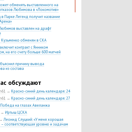
ожет обменять выставленного на
отказов Любимова в «Локомотив»
 в Парке Легенд получит название
Арена»
Любимов выставлен на драфт
в
 Кузьменко обменян в СКА
аключит контракт с Янником
м, на его счету больше 600 матчей
бъяснил причину вывода
ва из состава
в требует обмена из ЦСКА и
уется индивидуально
час обсуждают
Никитин не возглавит «Авангард» и
ch61
→
Красно-синий день календаря: 24
тся в ЦСКА
ch61
→
Красно-синий день календаря: 27
ющий ЦСКА Кирилл Петров
н в «Авангард»
→
Победа на глазах Авеланжа
ндр Попов остается в ЦСКА еще на
→
Иртыш ЦСКА
→
Леонид Слуцкий: «У меня хорошая
 сезона-2018/19 будет проводить
 – соответствующая уровню и задачам
ие матчи КХЛ в «Парке легенд»