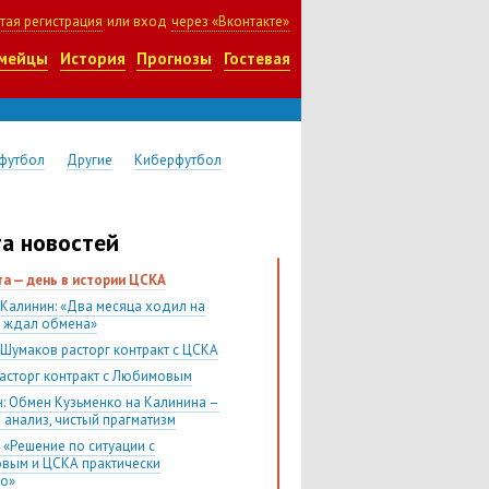
тая регистрация
или вход
через «Вконтакте»
мейцы
История
Прогнозы
Гостевая
футбол
Другие
Киберфутбол
а новостей
ста — день в истории ЦСКА
 Калинин: «Два месяца ходил на
и ждал обмена»
 Шумаков расторг контракт с ЦСКА
асторг контракт с Любимовым
н: Обмен Кузьменко на Калинина –
 анализ, чистый прагматизм
 «Решение по ситуации с
вым и ЦСКА практически
о»