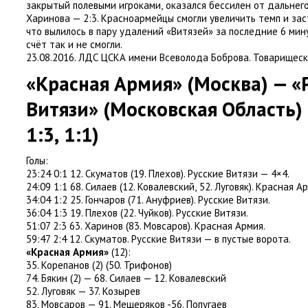
закрытый полевыми игроками
,
оказался бессилен от дальнег
Харинова — 2:3. Красноармейцы смогли увеличить темп и за
что вылилось в пару удалений
«
Витязей» за последние 6 мин
счёт так и не смогли.
23.08.2016. ЛДС ЦСКА имени Всеволода Боброва. Товарищес
«Красная Армия»
(
Москва) — «
Витязи»
(
Московская Область) 
1:3
,
1:1)
Голы:
23:24 0:1 12. Скуматов
(
19. Плехов). Русские Витязи — 4×4.
24:09 1:1 68. Силаев
(
12. Ковалевский
,
52. Луговяк). Красная А
34:04 1:2 25. Гончаров
(
71. Ануфриев). Русские Витязи.
36:04 1:3 19. Плехов
(
22. Чуйков). Русские Витязи.
51:07 2:3 63. Харинов
(
83. Мовсаров). Красная Армия.
59:47 2:4 12. Скуматов. Русские Витязи — в пустые ворота.
«Красная Армия»
(
12):
35. Корепанов
(
2)
(
50. Трифонов)
74. Бякин
(
2) — 68. Силаев — 12. Ковалевский
52. Луговяк — 37. Козырев
83. Мовсаров — 91. Мещеряков -56. Попугаев