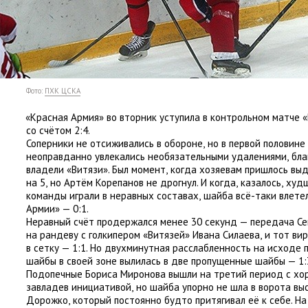
Фото:
ПХК ЦСКА
«
Красная Армия» во вторник уступила в контрольном матче
«
со счётом 2:4.
Соперники не отсиживались в обороне
,
но в первой половин
неоправданно увлекались необязательными удалениями
,
бла
владели
«
Витязи». Был момент
,
когда хозяевам пришлось вы
на 5
,
но Артём Корепанов не дрогнул. И когда
,
казалось
,
худш
команды играли в неравных составах
,
шайба всё-таки влете
Армии» — 0:1.
Неравный счёт продержался менее 30 секунд — передача Се
на рандеву с голкипером
«
Витязей» Ивана Силаева
,
и тот ви
в сетку — 1:1. Но двухминутная расслабленность на исходе 
шайбы в своей зоне вылилась в две пропущенные шайбы — 1:
Подопечные Бориса Миронова вышли на третий период с х
завладев инициативой
,
но шайба упорно не шла в ворота вы
Дорожко
,
который постоянно будто притягивал её к себе. На