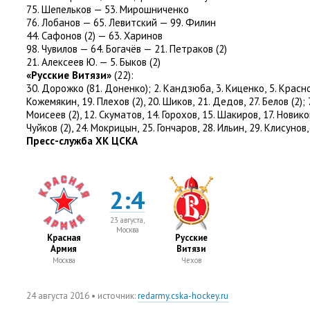
75. Шепельков — 53. Мирошниченко
76. Лобанов — 65. Левитский — 99. Филин
44. Сафонов
(
2) — 63. Харинов
98. Чувилов — 64. Богачёв — 21. Петраков
(
2)
21. Алексеев Ю. — 5. Быков
(
2)
«Русские Витязи»
(
22):
30. Дорожко
(
81. Доненко); 2. Кандзюба
,
3. Киценко
,
5. Красн
Кожемякин
,
19. Плехов
(
2), 20. Шиков
,
21. Дедов
,
27. Белов
(
2);
Моисеев
(
2), 12. Скуматов
,
14. Горохов
,
15. Шакиров
,
17. Новико
Чуйков
(
2), 24. Мокрицын
,
25. Гончаров
,
28. Ильин
,
29. Клисунов
,
Пресс-служба ХК ЦСКА
2:4
23 августа,
Москва
Красная
Русские
Армия
Витязи
Москва
Чехов
24 августа 2016
• источник:
redarmy.cska-hockey.ru