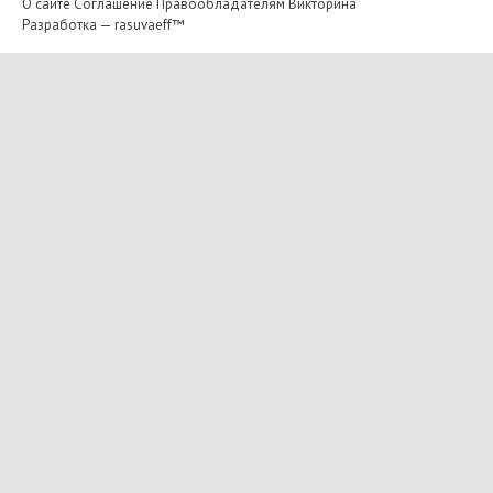
О сайте
Соглашение
Правообладателям
Викторина
Разработка —
rasuvaeff™