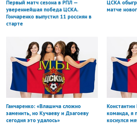
Первый матч сезона в РПЛ —
ЦСКА обыгр
увереннейшая победа ЦСКА.
матче новог
Гончаренко выпустил 11 россиян в
старте
Ганчаренко: «Влашича сложно
Константин 
заменить, но Кучаеву и Дзагоеву
команда, я 
сегодня это удалось»
коснулся мя