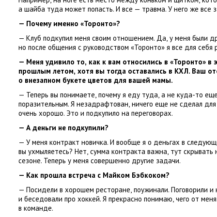
а шайба туда может попасть. И все — травма. У него же все 
— Почему именно
«
Торонто»?
— Клуб подкупил меня своим отношением. Да
,
у меня были д
но после общения с руководством
«
Торонто» я все для себя 
— Меня удивило то
,
как к вам относились в «Торонто» в 
прошлым летом
,
хотя вы тогда оставались в КХЛ. Ваш о
о внезапном букете цветов для вашей мамы.
— Теперь вы понимаете
,
почему я еду туда
,
а не куда-то еще
поразительным. Я незадрафтован
,
ничего еще не сделал для
очень хорошо. Это и подкупило на переговорах.
— А деньги не подкупили?
— У меня контракт новичка. И вообще я о деньгах в следующ
вы ухмыляетесь? Нет
,
сумма контракта важна
,
тут скрывать 
сезоне. Теперь у меня совершенно другие задачи.
— Как прошла встреча с Майком Бэбкоком?
— Посидели в хорошем ресторане
,
поужинали. Поговорили и
и беседовали про хоккей. Я прекрасно понимаю
,
чего от мен
в команде.