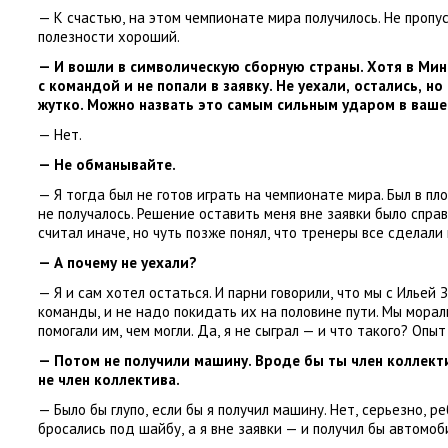
— К счастью
,
на этом чемпионате мира получилось. Не пропу
полезности хороший.
— И вошли в символическую сборную страны. Хотя в Мин
с командой и не попали в заявку. Не уехали
,
остались
,
но
жутко. Можно назвать это самым сильным ударом в ваше
— Нет.
— Не обманывайте.
— Я тогда был не готов играть на чемпионате мира. Был в п
не получалось. Решение оставить меня вне заявки было спра
считал иначе
,
но чуть позже понял
,
что тренеры все сделали 
— А почему не уехали?
— Я и сам хотел остаться. И парни говорили
,
что мы с Ильей 
команды
,
и не надо покидать их на половине пути. Мы мора
помогали им
,
чем могли. Да
,
я не сыграл — и что такого? Опыт
— Потом не получили машину. Вроде бы ты член коллект
не член коллектива.
— Было бы глупо
,
если бы я получил машину. Нет
,
серьезно
,
ре
бросались под шайбу
,
а я вне заявки — и получил бы автомоб