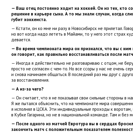
— Ваш отец постоянно ходит на хоккей. Он из тех
,
кто с
решение в карьере сына. А то мы знали случаи
,
когда сл
губит хоккеиста.
— Кстати
,
он ко мне ни разу в Новосибирск не прилетал. Гово
но вот когда надо лететь в Майами
,
то у него этот страх к
девается.
— Во время чемпионата мира он признался
,
что вы с ним
он говорит
,
как правильно восстанавливаться после мат
— Иногда я действительно не разговариваю с отцом
,
не бер
просто не согласен с чем-то. Но все ссоры у нас не очень с
и снова начинаем общаться. В последний раз мы друг с друго
за восстановления.
— А из-за чего?
— Он считает
,
что я не показывал свои сильные стороны в н
Я же пытался объяснить
,
что на чемпионате мира совершенн
я исполнял в ЦСКА. Эти индивидуальные проходы к воротам
,
в Кубке Гагарина
,
но не в национальной команде. Там и без м
— После одного из матчей Евротура вы в сердцах бросил
закончить матч с положительным показателем полезност