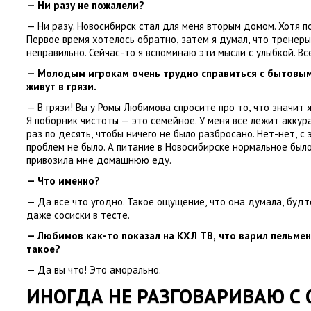
— Ни разу не пожалели?
— Ни разу. Новосибирск стал для меня вторым домом. Хотя п
Первое время хотелось обратно
,
затем я думал
,
что тренеры
неправильно. Сейчас-то я вспоминаю эти мысли с улыбкой. Вс
— Молодым игрокам очень трудно справиться с бытовым
живут в грязи.
— В грязи! Вы у Ромы Любимова спросите про то
,
что значит 
Я поборник чистоты — это семейное. У меня все лежит аккур
раз по десять
,
чтобы ничего не было разбросано. Нет-нет
,
с 
проблем не было. А питание в Новосибирске нормальное было
привозила мне домашнюю еду.
— Что именно?
— Да все что угодно. Такое ощущение
,
что она думала
,
будто
даже сосиски в тесте.
— Любимов как-то показал на КХЛ ТВ
,
что варил пельмен
такое?
— Да вы что! Это аморально.
ИНОГДА НЕ РАЗГОВАРИВАЮ С