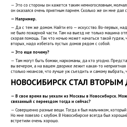
— Это со стороны он кажется таким немногословным
,
молчал
он оказался очень приятным парнем. Сколько же он мне дал 
— Например.
— Да с тем же домом. Найти его — искусство. Во-первых
,
над
не было пожарной части. Там на выезд не только машина от
скорая помощь. Так что ночью может начаться такой гудеж
,
вторых
,
надо избегать пустых домов рядом с собой.
— Это еще почему?
— Там могут быть бомжи
,
наркоманы
,
да кто угодно. Предст
вы вечером
,
а на вашем дворике лежит какая-то неприятная 
столько нюансов
,
что лучше уж съездить и самому выбрать
,
НОВОСИБИРСК СТАЛ ВТОРЫМ
— В свое время вы уехали из Москвы в Новосибирск. Мож
связанный с переездом тогда и сейчас?
— Совершенно разные вещи. Тогда я был мальчиком
,
который 
Но мне повезло с клубом. В Новосибирске всегда был хороши
встретили очень хорошо.