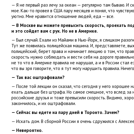
— Я не первый раз лечу за океан — регулярно там бываю. И с
мое. Как-то провел в США пару месяцев и понял
,
что чувству
уютно. Мне нравится отношение людей
,
еда — все.
— В Москве вы можете превысить скорость
,
проехать по
и это сойдет вам с рук. Но не в Америке.
— Был случай. Ехали из Майами в Нью-Йорк
,
я слишком разогн
Тут же появилась полицейская машина. И
,
представляете
,
вы
полицейский
,
берет права и начинает лекцию о том
,
что пра
скорость нужно соблюдать и вести себя на дороге правильно
не то что в Америке правила не нарушал
,
а и в России стал 
что вы зря говорите
,
что я тут могу нарушить правила. Ничег
— Так вас оштрафовали?
— После той лекции он сказал
,
что сегодня у него хорошее 
ехать дальше без штрафа. Но самое смешное
,
что вслед за
российские друзья и тоже превысили скорость. Видимо
,
хоро
закончилось
,
и их оштрафовали.
— Сейчас вы едете на пару дней в Торонто. Зачем?
— Искать дом. В сборной России я очень сдружился с Алексе
— Невероятно.