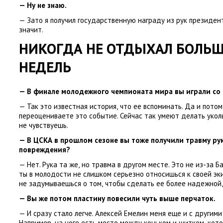
— Ну не знаю.
— Зато я получил государственную награду из рук президен
значит.
НИКОГДА НЕ ОТДЫХАЛ БОЛЬШ
НЕДЕЛЬ
— В финале молодежного чемпионата мира вы играли со 
— Так это известная история
,
что ее вспоминать. Да и потом
переоцениваете это событие. Сейчас так умеют делать укол
не чувствуешь.
— В ЦСКА в прошлом сезоне вы тоже получили травму рук
повреждения?
— Нет. Рука та же
,
но травма в другом месте. Это не из-за Б
ты в молодости не слишком серьезно относишься к своей эк
не задумываешься о том
,
чтобы сделать ее более надежной
,
— Вы же потом пластину повесили чуть выше перчаток.
— И сразу стало легче. Алексей Емелин меня еще и с другим
Например
,
на ноге есть место между коньком и щитком
,
кото