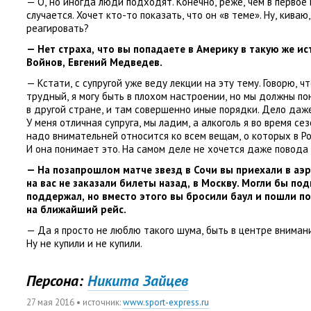
— О
,
но иногда люди подходят. Конечно
,
реже
,
чем в первое
случается. Хочет кто-то показать
,
что он «в теме». Ну
,
киваю
,
реагировать?
— Нет страха
,
что вы попадаете в Америку в такую же и
Войнов
,
Евгений Медведев.
— Кстати
,
с супругой уже веду лекции на эту тему. Говорю
,
чт
трудный
,
я могу быть в плохом настроении
,
но мы должны по
в другой стране
,
и там совершенно иные порядки. Дело даже
У меня отличная супруга
,
мы ладим
,
а алкоголь я во время се
надо внимательней относится ко всем вещам
,
о которых в Р
И она понимает это. На самом деле не хочется даже повода
— На позапрошлом матче звезд в Сочи вы приехали в аэ
на вас не заказали билеты назад
,
в Москву. Могли бы под
поддержал
,
но вместо этого вы бросили баул и пошли п
на ближайший рейс.
— Да я просто не люблю такого шума
,
быть в центре вниман
Ну не купили и не купили.
Персона:
Никита Зайцев
27 мая 2016
• источник:
www.sport-express.ru