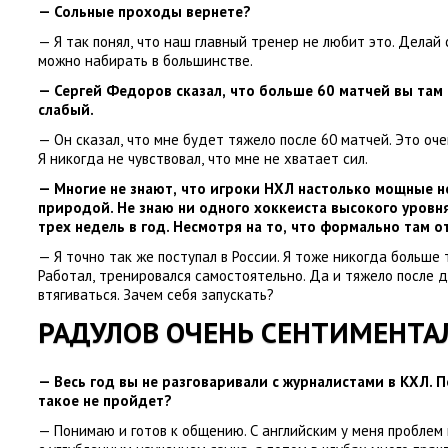
— Сольные проходы вернете?
— Я так понял
,
что наш главный тренер не любит это. Делай 
можно набирать в большинстве.
— Сергей Федоров сказал
,
что больше 60 матчей вы там
слабый.
— Он сказал
,
что мне будет тяжело после 60 матчей. Это оче
Я никогда не чувствовал
,
что мне не хватает сил.
— Многие не знают
,
что игроки НХЛ настолько мощные н
природой. Не знаю ни одного хоккеиста высокого уровн
трех недель в год. Несмотря на то
,
что формально там от
— Я точно так же поступал в России. Я тоже никогда больше
Работал
,
тренировался самостоятельно. Да и тяжело после д
втягиваться. Зачем себя запускать?
РАДУЛОВ ОЧЕНЬ СЕНТИМЕНТА
— Весь год вы не разговаривали с журналистами в КХЛ. 
такое не пройдет?
— Понимаю и готов к общению. С английским у меня проблем