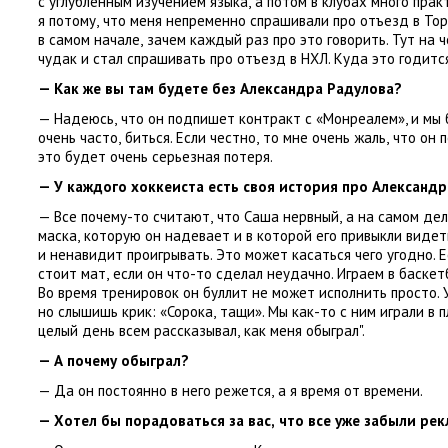
с углубленным изучением языка
,
а потом в клубах много прак
я потому
,
что меня непременно спрашивали про отъезд в Торо
в самом начале
,
зачем каждый раз про это говорить. Тут на
чудак и стал спрашивать про отъезд в НХЛ. Куда это годитс
— Как же вы там будете без Александра Радулова?
— Надеюсь
,
что он подпишет контракт с «Монреалем», и мы 
очень часто
,
биться. Если честно
,
то мне очень жаль
,
что он 
это будет очень серьезная потеря.
— У каждого хоккеиста есть своя история про Александр
— Все почему-то считают
,
что Саша нервный
,
а на самом дел
маска
,
которую он надевает и в которой его привыкли видет
и ненавидит проигрывать. Это может касаться чего угодно. 
стоит мат
,
если он что-то сделал неудачно. Играем в баскет
Во время тренировок он буллит не может исполнить просто. 
но слышишь крик: «Сорока
,
тащи». Мы как-то с ним играли в 
целый день всем рассказывал
,
как меня обыграл".
— А почему обыграл?
— Да он постоянно в него режется
,
а я время от времени.
— Хотел бы порадоваться за вас
,
что все уже забыли рек