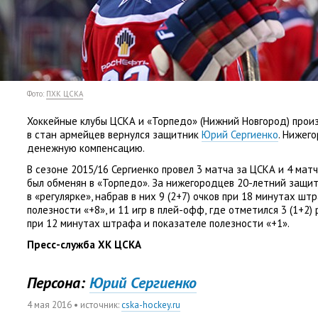
Фото:
ПХК ЦСКА
Хоккейные клубы ЦСКА и «Торпедо»
(
Нижний Новгород) произ
в стан армейцев вернулся защитник
Юрий Сергиенко
. Нижег
денежную компенсацию.
В сезоне 2015/16 Сергиенко провел 3 матча за ЦСКА и 4 матч
был обменян в «Торпедо». За нижегородцев 20-летний защит
в «регулярке», набрав в них 9
(
2+7) очков при 18 минутах шт
полезности
«
+8», и 11 игр в плей-офф
,
где отметился 3
(
1+2)
при 12 минутах штрафа и показателе полезности
«
+1».
Пресс-служба ХК ЦСКА
Персона:
Юрий Сергиенко
4 мая 2016
• источник:
cska-hockey.ru