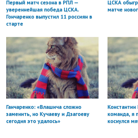
Первый матч сезона в РПЛ —
ЦСКА обыгр
увереннейшая победа ЦСКА.
матче новог
Гончаренко выпустил 11 россиян в
старте
Ганчаренко: «Влашича сложно
Константин 
заменить, но Кучаеву и Дзагоеву
команда, я 
сегодня это удалось»
коснулся мя