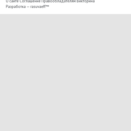
О сайте
Соглашение
Правообладателям
Викторина
Разработка —
rasuvaeff™