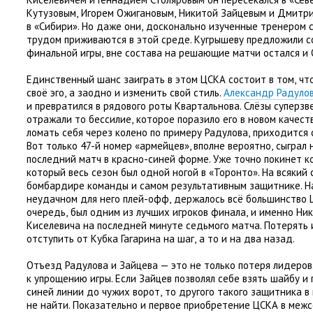
Кутузовым
,
Игорем Ожигановым
,
Никитой Зайцевым и Дмитр
в «Сибири». Но даже они
,
досконально изученные тренером с
трудом приживаются в этой среде. Кугрышеву предложили с
финальной игры
,
вне состава на решающие матчи остался и 
Единственный шанс заиграть в этом ЦСКА состоит в том
,
чт
своё эго
,
а заодно и изменить свой стиль.
Александр Радуло
и превратился в рядового роты Квартальнова. Слёзы суперзв
отражали то бессилие
,
которое поразило его в новом качеств
ломать себя через колено по примеру Радулова
,
приходится 
Вот только 47-й номер
«
армейцев», вполне вероятно
,
сыграл 
последний матч в красно-синей форме. Уже точно покинет 
который весь сезон был одной ногой в «Торонто». На всякий 
бомбардире команды и самом результативным защитнике. Н
неудачном для него плей-офф
,
держалось всё большинство 
очередь
,
был одним из лучших игроков финала
,
и именно Ни
Киселевича на последней минуте седьмого матча. Потерять 
отступить от Кубка Гагарина на шаг
,
а то и на два назад.
Отъезд Радулова и Зайцева — это не только потеря лидеро
к упрощению игры. Если Зайцев позволял себе взять шайбу и
синей линии до чужих ворот
,
то другого такого защитника в
не найти. Показательно и первое приобретение ЦСКА в межс