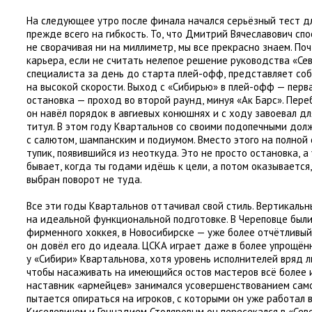
На следующее утро после финала начался серьёзный тест д
прежде всего на гибкость. То
,
что Дмитрий Вячеславович спо
не сворачивая ни на миллиметр
,
мы все прекрасно знаем. Поч
карьера
,
если не считать нелепое решение руководства
«
Се
специалиста за день до старта плей-офф
,
представляет со
на высокой скорости. Выход с «Сибирью» в плей-офф — перв
остановка — проход во второй раунд
,
минуя
«
Ак Барс». Пере
он навёл порядок в авгиевых конюшнях и с ходу завоевал 
титул. В этом году Квартальнов со своими подопечными до
с салютом
,
шампанским и подиумом. Вместо этого на полной 
тупик
,
появившийся из неоткуда. Это не просто остановка
,
а
бывает
,
когда ты годами идёшь к цели
,
а потом оказывается
,
выбран поворот не туда.
Все эти годы Квартальнов оттачивал свой стиль. Вертикальн
на идеальной функциональной подготовке. В Череповце были
фирменного хоккея
,
в Новосибирске — уже более отчётливый
он довёл его до идеала. ЦСКА играет даже в более упрощён
у «Сибири» Квартальнова
,
хотя уровень исполнителей вряд л
чтобы насаживать на имеющийся остов мастеров всё более и
наставник
«
армейцев» занимался усовершенствованием само
пытается опираться на игроков
,
с которыми он уже работал в
Киселевичем и Геннадием Столяровым он пересекался в «Сев