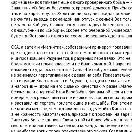
«
армейцев» подтягивает ещё одного проверенного бойца — 
Защитник
«
Сибири», безусловно
,
крепкий домосед. Причём ка
так и по характеру: за 28 лет он ни разу не покидал родной
не считать выезды с командой или отпуск с семьёй. Вот тол
не замена Зайцеву. Сложно представить двух более разных
одноклубники по «Сибири». Скорее это очередной универса
будет действовать строго по схеме
,
не решаясь сделать шаг
СКА
,
а затем и «Магнитка», собственным примером показали
претендовать на что-то в этой лиге можно только с мастера
и импровизацией. Разумеется
,
в разумных переделах. Это не
брали исключительно классом и не были командой. Напротив
наконец-то удалось создать в Санкт-Петербурге сплочённый
не занимался перетягиванием одеяла на себя. Показательно
от ситуации Квартальнова и Радулова
,
тандем не пытался м
а напротив — играл на его сильных качествах. А разве
«
Магни
безумства и анархии? Илья Воробьёв в финальной серии не 
номером
,
а в решающем матче и вовсе выстроил своих игрок
и заставил их терпеть прилетающие в них шайбы. При этом 
не многим меньше
,
чем год или два назад у Майка Кинэна. Т
а не крайности Квартальнова
,
приводит к трофеям
,
на заре 
Зинэтулы Билялетдинова. Сложно найти более убеждённого
многолетний наставник казанской команды
,
но именно из-по
из наиболее ярких троек отечественного хоккея. Создал ли 