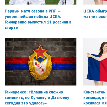
Первый матч сезона в РПЛ —
ЦСКА обыгр
увереннейшая победа ЦСКА.
матче новог
Гончаренко выпустил 11 россиян в
старте
Ганчаренко: «Влашича сложно
Константин 
заменить, но Кучаеву и Дзагоеву
команда, я 
сегодня это удалось»
коснулся мя