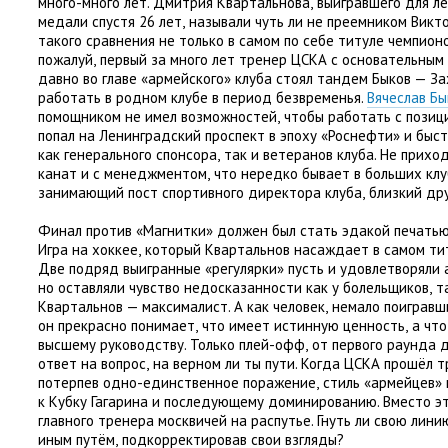
много-много лет. Дмитрия Квартальнова
,
выигравшего для л
медали спустя 26 лет
,
называли чуть ли не преемником Викт
такого сравнения не только в самом по себе титуле чемпион
пожалуй
,
первый за много лет тренер ЦСКА с основательным
давно во главе
«
армейского» клуба стоял тандем Быков — З
работать в родном клубе в период безвременья.
Вячеслав Бы
помощником не имел возможностей
,
чтобы работать с позиц
попал на Ленинградский проспект в эпоху
«
Роснефти» и быс
как генерального спонсора
,
так и ветеранов клуба. Не прихо
канат и с менеджментом
,
что нередко бывает в больших клу
занимающий пост спортивного директора клуба
,
близкий др
Финал против
«
Магнитки» должен был стать эдакой печать
Игра на хоккее
,
который Квартальнов насаждает в самом ти
Две подряд выигранные
«
регулярки» пусть и удовлетворяли
но оставляли чувство недосказанности как у болельщиков
,
т
Квартальнов — максималист. А как человек
,
немало поигравши
он прекрасно понимает
,
что имеет истинную ценность
,
а что
высшему руководству. Только плей-офф
,
от первого раунда 
ответ на вопрос
,
на верном ли ты пути. Когда ЦСКА прошёл 
потерпев одно-единственное поражение
,
стиль
«
армейцев» 
к Кубку Гагарина и последующему доминированию. Вместо э
главного тренера москвичей на распутье. Гнуть ли свою лин
иным путём
,
подкорректировав свои взгляды?