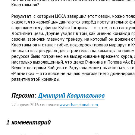
Квартальнов?
Результат
,
с которым ЦСКА завершил этот сезон
,
можно толк
скажет
,
что
«
армейцы» двигаются вперёд поступательно: ф
в прошлом году
,
финал Кубка Гагарина — в этом
,
а на следую
достигнет цели. Другие увидят в том
,
как именно команда п
сезона
,
звоночки главному тренеру
,
на который он должен о
Квартальнов и станет гибче
,
подкорректировав маршрут к Ку
не оказаться ресурсов для строительства команды по новом
ресурсов было потрачено на выдерживание прежнего курса
,
настолько выхолощенный
,
что даже Глинкина и Попова
«
Ак Б
Вкупе с потерями Зайцева и Радулова может выясниться
,
что
«
Магнитки» — это вовсе не начало многолетнего доминиров
развития этой команды.
Персона:
Дмитрий Квартальнов
22 апреля 2016
• источник:
www.championat.com
1 комментарий