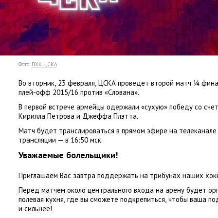
Фото:
ПХК ЦСКА
Во вторник
,
23 февраля
,
ЦСКА проведет второй матч ¼ фин
плей-офф 2015/16 против
«
Слована».
В первой встрече армейцы одержали
«
сухую» победу со сче
Кирилла Петрова и Джеффа Плэтта.
Матч будет транслироваться в прямом эфире на телеканале
трансляции — в 16:50 мск.
Уважаемые болельщики!
Приглашаем Вас завтра поддержать на трибунах наших хок
Перед матчем около центрального входа на арену будет ор
полевая кухня
,
где вы сможете подкрепиться
,
чтобы ваша по
и сильнее!