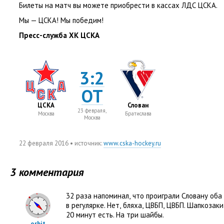
Билеты на матч вы можете приобрести в кассах ЛДС ЦСКА.
Мы — ЦСКА! Мы победим!
Пресс-служба ХК ЦСКА
3:2
ОТ
ЦСКА
Слован
23 февраля,
Москва
Братислава
Москва
22 февраля 2016
• источник:
www.cska-hockey.ru
3 комментария
32 раза напоминал
,
что проиграли Словану оба
в регулярке. Нет
,
бляха
,
ЦВБП
,
ЦВБП. Шапкозаки
20 минут есть. На три шайбы.
orbit