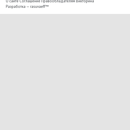
О сайте
Соглашение
Правообладателям
Викторина
Разработка —
rasuvaeff™