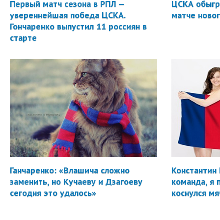
Первый матч сезона в РПЛ —
ЦСКА обыгр
увереннейшая победа ЦСКА.
матче новог
Гончаренко выпустил 11 россиян в
старте
Ганчаренко: «Влашича сложно
Константин 
заменить, но Кучаеву и Дзагоеву
команда, я 
сегодня это удалось»
коснулся мя