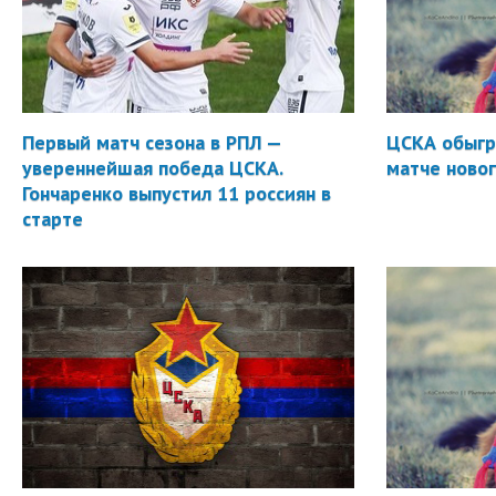
Первый матч сезона в РПЛ —
ЦСКА обыгр
увереннейшая победа ЦСКА.
матче новог
Гончаренко выпустил 11 россиян в
старте