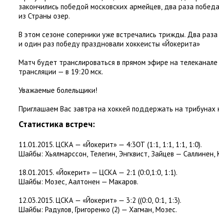
закончились победой московских армейцев
,
два раза побед
из Страны озер.
В этом сезоне соперники уже встречались трижды. Два раза
и один раз победу праздновали хоккеисты
«
Йокерита»
Матч будет транслироваться в прямом эфире на телеканале
трансляции — в 19:20 мск.
Уважаемые болельщики!
Приглашаем Вас завтра на хоккей поддержать на трибунах 
Статистика встреч:
11.01.2015. ЦСКА — «Йокерит» — 4:3ОТ
(
1:1
,
1:1
,
1:1
,
1:0).
Шайбы: Хьялмарссон
,
Телегин
,
Энгквист
,
Зайцев — Саллинен
,
18.01.2015. «Йокерит» — ЦСКА — 2:1
(
0:0,1:0
,
1:1).
Шайбы: Мозес
,
Аалтонен — Макаров.
12.03.2015. ЦСКА — «Йокерит» — 3:2
(
(0:0
,
0:1
,
1:3).
Шайбы: Радулов
,
Григоренко
(
2) — Хагман
,
Мозес.