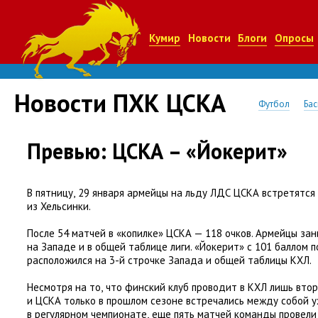
Кумир
Новости
Блоги
Опросы
Новости ПХК ЦСКА
Футбол
Бас
Превью: ЦСКА – «Йокерит»
В пятницу
,
29 января армейцы на льду ЛДС ЦСКА встретятся
из Хельсинки.
После 54 матчей в «копилке» ЦСКА — 118 очков. Армейцы за
на Западе и в общей таблице лиги. «Йокерит» с 101 баллом п
расположился на 3-й строчке Запада и общей таблицы КХЛ.
Несмотря на то
,
что финский клуб проводит в КХЛ лишь втор
и ЦСКА только в прошлом сезоне встречались между собой у
в регулярном чемпионате
,
еще пять матчей команды провели 