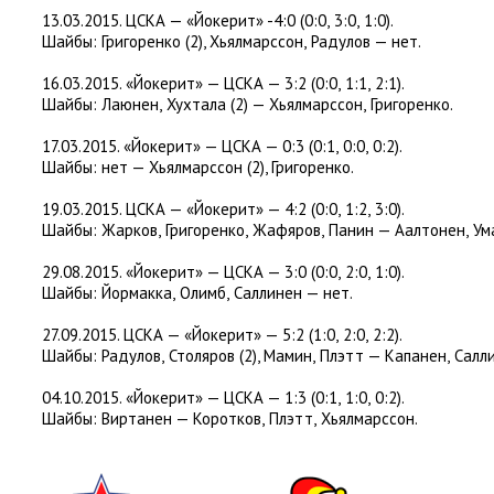
13.03.2015. ЦСКА — «Йокерит» -4:0
(
0:0
,
3:0
,
1:0).
Шайбы: Григоренко
(
2), Хьялмарссон
,
Радулов — нет.
16.03.2015. «Йокерит» — ЦСКА — 3:2
(
0:0
,
1:1
,
2:1).
Шайбы: Лаюнен
,
Хухтала
(
2) — Хьялмарссон
,
Григоренко.
17.03.2015. «Йокерит» — ЦСКА — 0:3
(
0:1
,
0:0
,
0:2).
Шайбы: нет — Хьялмарссон
(
2), Григоренко.
19.03.2015. ЦСКА — «Йокерит» — 4:2
(
0:0
,
1:2
,
3:0).
Шайбы: Жарков
,
Григоренко
,
Жафяров
,
Панин — Аалтонен
,
Ум
29.08.2015. «Йокерит» — ЦСКА — 3:0
(
0:0
,
2:0
,
1:0).
Шайбы: Йормакка
,
Олимб
,
Саллинен — нет.
27.09.2015. ЦСКА — «Йокерит» — 5:2
(
1:0
,
2:0
,
2:2).
Шайбы: Радулов
,
Столяров
(
2), Мамин
,
Плэтт — Капанен
,
Салл
04.10.2015. «Йокерит» — ЦСКА — 1:3
(
0:1
,
1:0
,
0:2).
Шайбы: Виртанен — Коротков
,
Плэтт
,
Хьялмарссон.