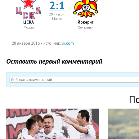
2:1
29 января,
Москва
ЦСКА
Йокерит
Москва
Хельсинки
28 января 2016
• источник:
vk.com
Оставить первый комментарий
П