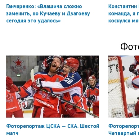
Ганчаренко: «Влашича сложно
Константин 
заменить, но Кучаеву и Дзагоеву
команда, я 
сегодня это удалось»
коснулся мя
Фот
Фоторепортаж ЦСКА — СКА. Шестой
Фоторепорт
матч
Четвертый 