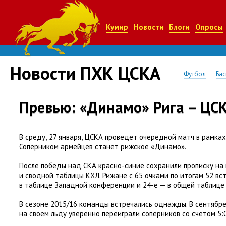
Кумир
Новости
Блоги
Опросы
Новости ПХК ЦСКА
Футбол
Бас
Превью: «Динамо» Рига – ЦС
В среду
,
27 января
,
ЦСКА проведет очередной матч в рамках
Соперником армейцев станет рижское
«
Динамо».
После победы над СКА красно-синие сохранили прописку на
и сводной таблицы КХЛ. Рижане с 65 очками по итогам 52 в
в таблице Западной конференции и 24-е — в общей таблице 
В сезоне 2015/16 команды встречались однажды. В сентябр
на своем льду уверенно переиграли соперников со счетом 5:0