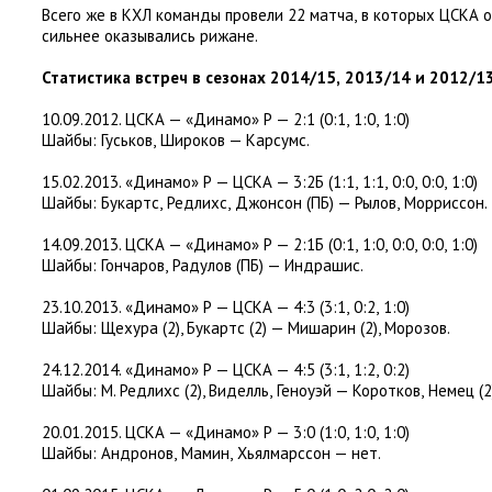
Всего же в КХЛ команды провели 22 матча
,
в которых ЦСКА 
сильнее оказывались рижане.
Статистика встреч в сезонах 2014/15
,
2013/14 и 2012/13
10.09.2012. ЦСКА — «Динамо» Р — 2:1
(
0:1
,
1:0
,
1:0)
Шайбы: Гуськов
,
Широков — Карсумс.
15.02.2013. «Динамо» Р — ЦСКА — 3:2Б
(
1:1
,
1:1
,
0:0
,
0:0
,
1:0)
Шайбы: Букартс
,
Редлихс
,
Джонсон
(
ПБ) — Рылов
,
Морриссон.
14.09.2013. ЦСКА — «Динамо» Р — 2:1Б
(
0:1
,
1:0
,
0:0
,
0:0
,
1:0)
Шайбы: Гончаров
,
Радулов
(
ПБ) — Индрашис.
23.10.2013. «Динамо» Р — ЦСКА — 4:3
(
3:1
,
0:2
,
1:0)
Шайбы: Щехура
(
2), Букартс
(
2) — Мишарин
(
2), Морозов.
24.12.2014. «Динамо» Р — ЦСКА — 4:5
(
3:1
,
1:2
,
0:2)
Шайбы: М. Редлихс
(
2), Виделль
,
Геноуэй — Коротков
,
Немец
(
2
20.01.2015. ЦСКА — «Динамо» Р — 3:0
(
1:0
,
1:0
,
1:0)
Шайбы: Андронов
,
Мамин
,
Хьялмарссон — нет.