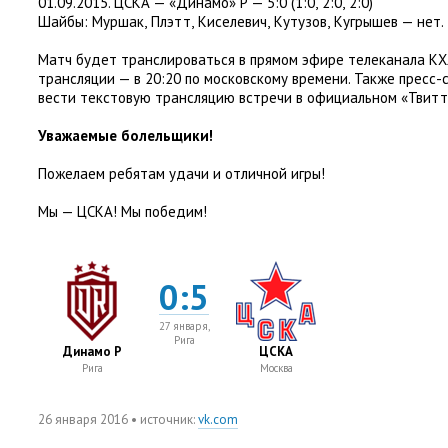
01.09.2015. ЦСКА — «Динамо» Р — 5:0
(
1:0
,
2:0
,
2:0)
Шайбы: Муршак
,
Плэтт
,
Киселевич
,
Кутузов
,
Кугрышев — нет.
Матч будет транслироваться в прямом эфире телеканала
КХ
трансляции — в 20:20 по московскому времени. Также пресс
вести текстовую трансляцию встречи в официальном
«
Твитт
Уважаемые болельщики!
Пожелаем ребятам удачи и отличной игры!
Мы — ЦСКА! Мы победим!
0:5
27 января,
Рига
Динамо Р
ЦСКА
Рига
Москва
26 января 2016
• источник:
vk.com