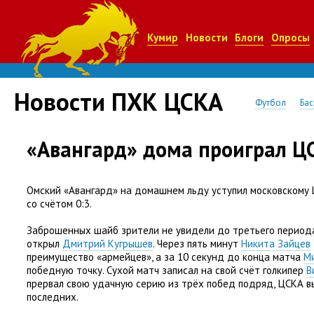
Кумир
Новости
Блоги
Опросы
Новости ПХК ЦСКА
Футбол
Бас
«Авангард» дома проиграл Ц
Омский
«
Авангард» на домашнем льду уступил московскому
со счётом 0:3.
Заброшенных шайб зрители не увидели до третьего периода
открыл
Дмитрий Кугрышев
. Через пять минут
Никита Зайцев
преимущество
«
армейцев», а за 10 секунд до конца матча
М
победную точку. Сухой матч записал на свой счёт голкипер
В
прервал свою удачную серию из трёх побед подряд
,
ЦСКА вы
последних.