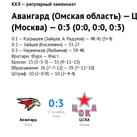
КХЛ — регулярный чемпионат
Авангард
(
Омская область) — 
(
Москва) — 0:3
(
0:0
,
0:0
,
0:3)
0:1 — Кугрышев
(
Зайцев
,
А. Радулов) — 48:41
(
5×4).
0:2 — Зайцев
(
Киселевич) — 53:27.
0:3 — Науменков
(
Любимов) — 59:48.
Вратари:
Фурх — Фаст.
Броски:
13
(
3−5-5) — 33
(
9−11−13).
Вбрасывания:
26
(
7−7-12) — 29
(
7−12−10).
Штраф:
10
(
2−0-8) — 10
(
2−4-4).
0:3
27 декабря,
Омск
Авангард
ЦСКА
Омск
Москва