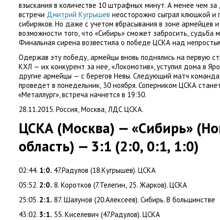
взыскания в количестве 10 штрафных минут. А менее чем за
встречи
Дмитрий Кугрышев
неосторожно сыграл клюшкой и п
сибиряков. Но даже с учетом вбрасывания в зоне армейцев 
возможности того
,
что
«
Сибирь» сможет забросить
,
судьба м
Финальная сирена возвестила о победе ЦСКА над непросты
Одержав эту победу
,
армейцы вновь поднялись на первую с
КХЛ — их конкурент за нее
,
«Локомотив», уступил дома в Яро
другие армейцы — с берегов Невы. Следующий матч команд
проведет в понедельник
,
30 ноября. Соперником ЦСКА стане
«
Металлург», встреча начнется в 19:30.
28.11.2015. Россия
,
Москва
,
ЛДС ЦСКА.
ЦСКА
(
Москва) — «Сибирь»
(
Но
область) — 3:1
(
2:0
,
0:1
,
1:0)
02:44.
1:0.
47.Радулов
(
18.Кугрышев). ЦСКА
05:52.
2:0.
8. Коротков
(
7.Телегин
,
25. Жарков). ЦСКА
25:05.
2:1.
87. Шалунов
(
20.Алексеев). Сибирь. В большинстве
43:02.
3:1.
55. Киселевич
(
47.Радулов). ЦСКА