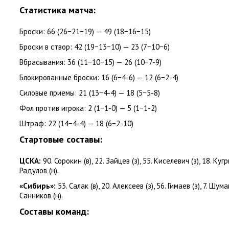
Статистика матча:
Броски: 66
(
26−21−19) — 49
(
18−16−15)
Броски в створ: 42
(
19−13−10) — 23
(
7−10−6)
Вбрасывания: 36
(
11−10−15) — 26
(
10−7-9)
Блокированные броски: 16
(
6−4-6) — 12
(
6−2-4)
Силовые приемы: 21
(
13−4-4) — 18
(
5−5-8)
Фол против игрока: 2
(
1−1-0) — 5
(
1−1-2)
Штраф: 22
(
14−4-4) — 18
(
6−2-10)
Стартовые составы:
ЦСКА:
90. Сорокин
(
в), 22. Зайцев
(
з), 55. Киселевич
(
з), 18. Ку
Радулов
(
н).
«Сибирь»:
53. Салак
(
в), 20. Алексеев
(
з), 56. Гимаев
(
з), 7. Шум
Санников
(
н).
Составы команд: