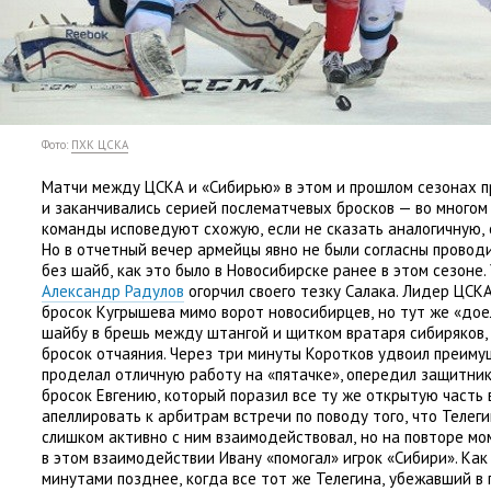
Фото:
ПХК ЦСКА
Матчи между ЦСКА и «Сибирью» в этом и прошлом сезонах п
и заканчивались серией послематчевых бросков — во многом 
команды исповедуют схожую
,
если не сказать аналогичную
,
Но в отчетный вечер армейцы явно не были согласны проводи
без шайб
,
как это было в Новосибирске ранее в этом сезоне.
Александр Радулов
огорчил своего тезку Салака. Лидер ЦСК
бросок Кугрышева мимо ворот новосибирцев
,
но тут же «дое
шайбу в брешь между штангой и щитком вратаря сибиряков
,
бросок отчаяния. Через три минуты Коротков удвоил преим
проделал отличную работу на «пятачке», опередил защитник
бросок Евгению
,
который поразил все ту же открытую часть 
апеллировать к арбитрам встречи по поводу того
,
что Телеги
слишком активно с ним взаимодействовал
,
но на повторе мо
в этом взаимодействии Ивану
«
помогал» игрок
«
Сибири». Как
минутами позднее
,
когда все тот же Телегина
,
убежавший в 