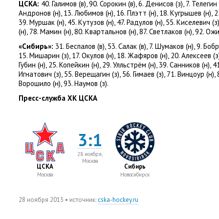
ЦСКА:
40. Галимов
(
в), 90. Сорокин
(
в), 6. Денисов
(
з), 7. Телегин
Андронов
(
н), 13. Любимов
(
н), 16. Плэтт
(
н), 18. Кугрышев
(
н), 
39. Муршак
(
н), 45. Кутузов
(
н), 47. Радулов
(
н), 55. Киселевич
(
з
(
н), 78. Мамин
(
н), 80. Квартальнов
(
н), 87. Светлаков
(
н), 92. Ож
«Сибирь»:
31. Беспалов
(
в), 53. Салак
(
в), 7. Шумаков
(
н), 9. Боб
15. Мишарин
(
з), 17. Окулов
(
н), 18. Жафяров
(
н), 20. Алексеев
(
з
Губин
(
н), 25. Копейкин
(
н), 29. Улльстрём
(
н), 39. Санников
(
н), 
Игнатович
(
з), 55. Верещагин
(
з), 56. Гимаев
(
з), 71. Винцоур
(
н),
Ворошило
(
н), 93. Наумов
(
з).
Пресс-служба ХК ЦСКА
3:1
28 ноября,
Москва
ЦСКА
Сибирь
Москва
Новосибирск
28 ноября 2015
• источник:
cska-hockey.ru