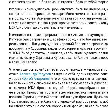
снес чеха также не без помощи игрока в бело-голубой форме
Игроки
«
Сибири», впрочем
,
руки опускать были не намерены
,
создав много неприятных для армейцев моментов
,
как в рав
и в большинстве. Армейцы не отставали от них
,
нагружая Сал
минуты до перерыва впятером против четверых соперников у
ЦСКА
,
но счет до сирены так и не изменился.
Изменился он после перерыва
,
но не в лучшую
,
а в худшую дл
Кутузов был отправлен в штрафной бокс
,
и это большинство
реализовать. Шалунову удался хороший бросок со средне-д
проскочила у Сорокина
,
закрытого своими и чужими игроками
у ЦСКА было достаточно шансов
,
чтобы вновь удвоить разни
моменты были у Сергеева и Кугрышева
,
но Артём попал в пер
в ловушку Салаку.
Что не удалось армейцам во втором периоде — удалось в тр
атаке
Александр Радулов
стянул на себя двоих игроков соп
у ворот
Сергей Андронов
,
что открыло путь на «пятачок» дл
на прямых ногах спокойно приехал в точку метрах в двух от
от лидера ЦСКА
,
бросил с неудобной руки
,
подобрал отскоч
ее в сетку. Пропустив
,
гости опасно огрызнулись парой атак
,
проявил Сорокин
,
стеной вставший на пути бросков Шумаков
Под занавес встречи Салак
,
в очередной раз обратился к ар
но сделал это в не совсем корректной форме
,
за что был уд