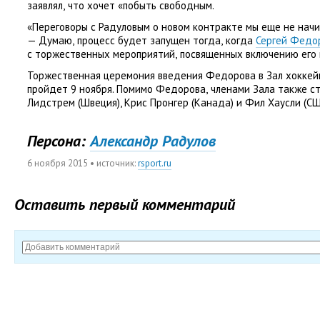
заявлял
,
что хочет
«
побыть свободным.
«Переговоры с Радуловым о новом контракте мы еще не начи
— Думаю
,
процесс будет запущен тогда
,
когда
Сергей Федо
с торжественных мероприятий
,
посвященных включению его в
Торжественная церемония введения Федорова в Зал хоккей
пройдет 9 ноября. Помимо Федорова
,
членами Зала также с
Лидстрем
(
Швеция), Крис Пронгер
(
Канада) и Фил Хаусли
(
СШ
Персона:
Александр Радулов
6 ноября 2015
• источник:
rsport.ru
Оставить первый комментарий