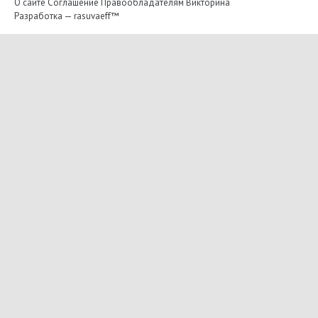
О сайте
Соглашение
Правообладателям
Викторина
Разработка —
rasuvaeff™