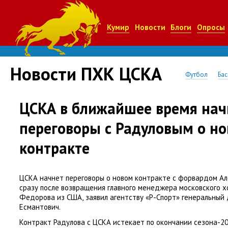
Кумир
Новости
Блоги
Опросы
Новости ПХК ЦСКА
Футбол
Бас
ЦСКА в ближайшее время нач
переговоры с Радуловым о н
контракте
ЦСКА начнет переговоры о новом контракте с форвардом А
сразу после возвращения главного менеджера московского х
Федорова из США
,
заявил агентству
«
Р-Спорт» генеральный
Есмантович.
Контракт Радулова с ЦСКА истекает по окончании сезона-2