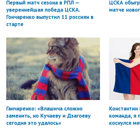
Первый матч сезона в РПЛ —
ЦСКА обыгр
увереннейшая победа ЦСКА.
матче новог
Гончаренко выпустил 11 россиян в
старте
Ганчаренко: «Влашича сложно
Константин 
заменить, но Кучаеву и Дзагоеву
команда, я 
сегодня это удалось»
коснулся мя