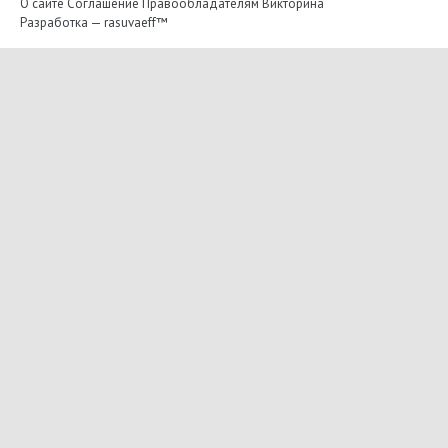
О сайте
Соглашение
Правообладателям
Викторина
Разработка —
rasuvaeff™