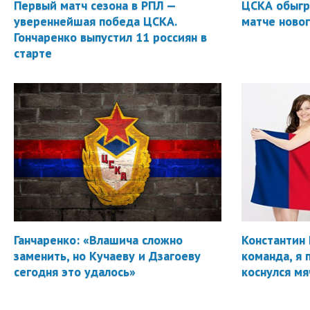
Первый матч сезона в РПЛ —
ЦСКА обыгр
увереннейшая победа ЦСКА.
матче новог
Гончаренко выпустил 11 россиян в
старте
Ганчаренко: «Влашича сложно
Константин 
заменить, но Кучаеву и Дзагоеву
команда, я 
сегодня это удалось»
коснулся мя