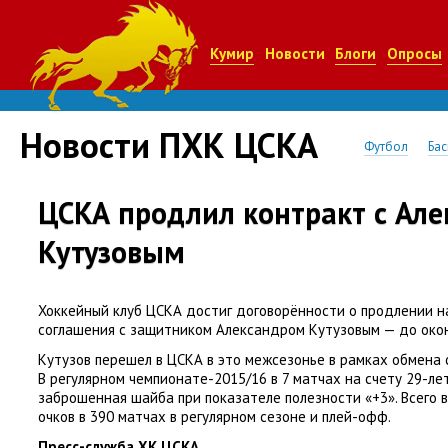
Кумир
Новости
Блоги
Опросы
Новости ПХК ЦСКА
Футбол
Бас
ЦСКА продлил контракт с Ал
Кутузовым
Хоккейный клуб ЦСКА достиг договорённости о продлении 
соглашения с защитником Александром Кутузовым — до окон
Кутузов перешел в ЦСКА в это межсезонье в рамках обмена 
В регулярном чемпионате-2015/16 в 7 матчах на счету 29-л
заброшенная шайба при показателе полезности
«
+3». Всего 
очков в 390 матчах в регулярном сезоне и плей-офф.
Пресс-служба ХК ЦСКА