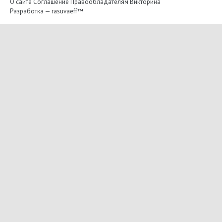
О сайте
Соглашение
Правообладателям
Викторина
Разработка —
rasuvaeff™