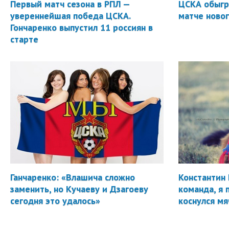
Первый матч сезона в РПЛ —
ЦСКА обыгр
увереннейшая победа ЦСКА.
матче новог
Гончаренко выпустил 11 россиян в
старте
Ганчаренко: «Влашича сложно
Константин 
заменить, но Кучаеву и Дзагоеву
команда, я 
сегодня это удалось»
коснулся мя