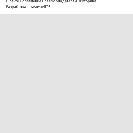
О сайте
Соглашение
Правообладателям
Викторина
Разработка —
rasuvaeff™