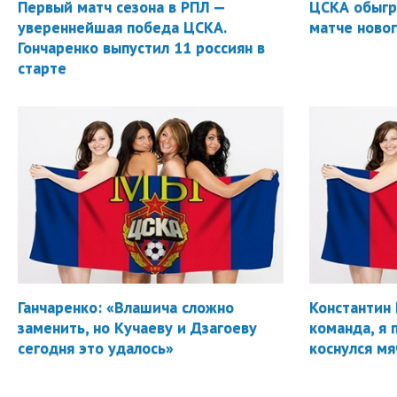
Первый матч сезона в РПЛ —
ЦСКА обыгр
увереннейшая победа ЦСКА.
матче новог
Гончаренко выпустил 11 россиян в
старте
Ганчаренко: «Влашича сложно
Константин 
заменить, но Кучаеву и Дзагоеву
команда, я 
сегодня это удалось»
коснулся мя