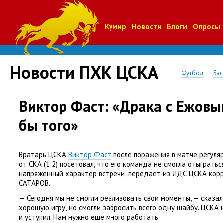
Кумир
Новости
Блоги
Опросы
Новости ПХК ЦСКА
Футбол
Бас
Виктор Фаст: «Драка с Ежовы
бы того»
Вратарь ЦСКА
Виктор Фаст
после поражения в матче регуля
от СКА
(
1:2) посетовал
,
что его команда не смогла отыгратьс
напряженный характер встречи
,
передает из ЛДС ЦСКА кор
САТАРОВ.
— Сегодня мы не смогли реализовать свои моменты, — сказа
хорошую игру
,
но смогли забросить всего одну шайбу. ЦСКА 
и уступил. Нам нужно еще много работать.