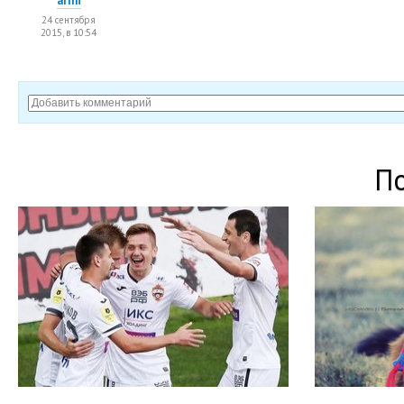
armi
24 сентября
2015, в 10:54
П