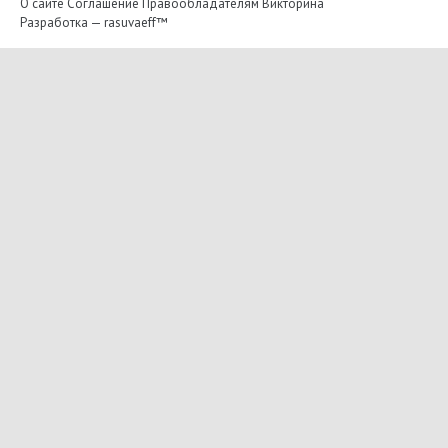
О сайте
Соглашение
Правообладателям
Викторина
Разработка —
rasuvaeff™