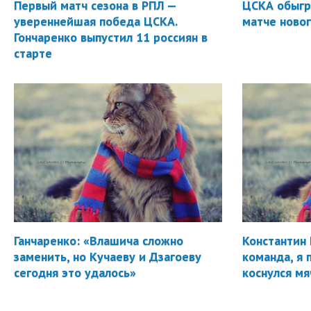
Первый матч сезона в РПЛ —
ЦСКА обыгр
увереннейшая победа ЦСКА.
матче новог
Гончаренко выпустил 11 россиян в
старте
Ганчаренко: «Влашича сложно
Константин 
заменить, но Кучаеву и Дзагоеву
команда, я 
сегодня это удалось»
коснулся мя