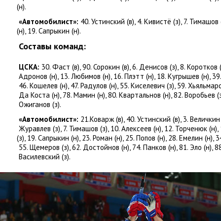
(
н).
«Автомобилист»:
40. Устинский
(
в), 4. Кивистё
(
з), 7. Тимашов
(
н), 19. Сапрыкин
(
н).
Составы команд:
ЦСКА:
30. Фаст
(
в), 90. Сорокин
(
в), 6. Денисов
(
з), 8. Коротков
Адронов
(
н), 13. Любимов
(
н), 16. Плэтт
(
н), 18. Кугрышев
(
н), 3
46. Кошелев
(
н), 47. Радулов
(
н), 55. Киселевич
(
з), 59. Хьяльмар
Да Коста
(
н), 78. Мамин
(
н), 80. Квартальнов
(
н), 82. Воробьев
(
Ожиганов
(
з).
«Автомобилист»:
21.Коварж
(
в), 40. Устинский
(
в), 3. Величкин
Журавлев
(
з), 7. Тимашов
(
з), 10. Алексеев
(
н), 12. Торченюк
(
н),
(
з), 19. Сапрыкин
(
н), 23. Роман
(
н), 25. Попов
(
н), 28. Емелин
(
н), 
55. Щемеров
(
з), 62. Достойнов
(
н), 74. Панков
(
н), 81. Эло
(
н), 
Василевский
(
з).