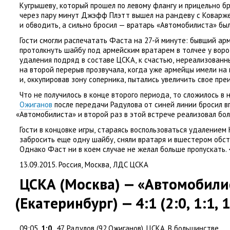
Кугрышеву
,
который прошел по левому флангу и прицельно бр
через пару минут Джэфф Плэтт вышел на рандеву с Коварж
и обводить
,
а сильно бросил — вратарь
«
Автомобилиста» был
Гости смогли распечатать Фаста на 27-й минуте: бывший а
протолкнуть шайбу под армейским вратарем в толчее у воро
удаления подряд в составе ЦСКА
,
к счастью
,
нереализованны
на второй перерыв прозвучала
,
когда уже армейцы имели на
и
,
оккупировав зону соперника
,
пытались увеличить свое пре
Что не получилось в конце второго периода
,
то сложилось в 
Ожиганов
после передачи Радулова от синей линии бросил в
«
Автомобилиста» и второй раз в этой встрече реализовал бо
Гости в концовке игры
,
стараясь воспользоваться удалением
забросить еще одну шайбу
,
сняли вратаря и вшестером обст
Однако Фаст ни в коем случае не желал больше пропускать. 
13.09.2015. Россия
,
Москва
,
ЛДС ЦСКА
ЦСКА
(
Москва) — «Автомобили
(
Екатеринбург) — 4:1
(
2:0
,
1:1
,
1
09:05.
1:0.
47. Радулов
(
92.Ожиганов). ЦСКА. В большинстве.