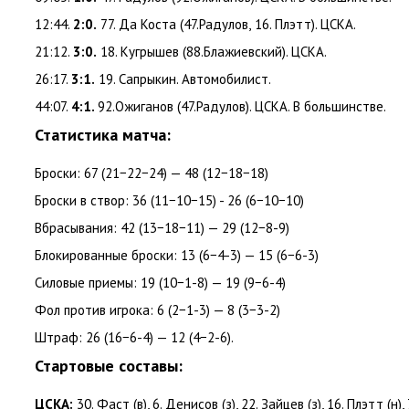
12:44.
2:0.
77. Да Коста
(
47.Радулов
,
16. Плэтт). ЦСКА.
21:12.
3:0.
18. Кугрышев
(
88.Блажиевский). ЦСКА.
26:17.
3:1.
19. Сапрыкин. Автомобилист.
44:07.
4:1.
92.Ожиганов
(
47.Радулов). ЦСКА. В большинстве.
Статистика матча:
Броски: 67
(
21−22−24) — 48
(
12−18−18)
Броски в створ: 36
(
11−10−15) ­- 26
(
6−10−10)
Вбрасывания: 42
(
13−18−11) — 29
(
12−8-9)
Блокированные броски: 13
(
6−4-3) — 15
(
6−6-3)
Силовые приемы: 19
(
10−1-8) — 19
(
9−6-4)
Фол против игрока: 6
(
2−1-3) — 8
(
3−3-2)
Штраф: 26
(
16−6-4) — 12
(
4−2-6).
Стартовые составы:
ЦСКА:
30. Фаст
(
в), 6. Денисов
(
з), 22. Зайцев
(
з), 16. Плэтт
(
н),