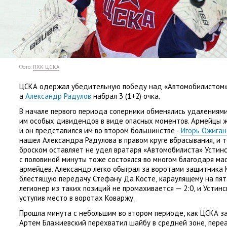
Фото:
ПХК ЦСКА
ЦСКА одержал убедительную победу над
«
Автомобилистом»
а
Александр Радулов
набрал 3
(
1+2) очка.
В начале первого периода соперники обменялись удалениям
им особых дивидендов в виде опасных моментов. Армейцы 
и он представился им во втором большинстве -
Игорь Ожиган
нашел Александра Радулова в правом круге вбрасывания
,
и 
броском оставляет не удел вратаря
«
Автомобилиста» Устинск
с половиной минуты тоже состоялся во многом благодаря ма
армейцев. Александр легко обыграл за воротами защитника 
блестящую передачу Стефану Да Косте
,
караулящему на пят
легионер из таких позиций не промахивается — 2:0
,
и Устинс
уступив место в воротах Коваржу.
Прошла минута с небольшим во втором периоде
,
как ЦСКА з
Артем Блажиевский перехватил шайбу в средней зоне
,
пере