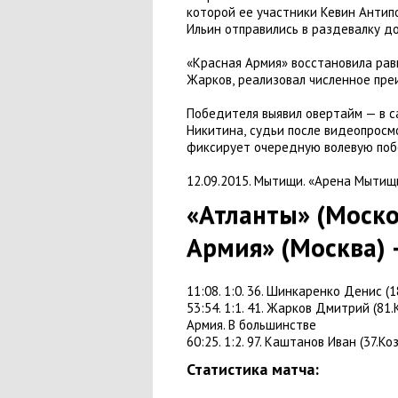
которой ее участники Кевин Антип
Ильин отправились в раздевалку до
«Красная Армия» восстановила рав
Жарков
,
реализовал численное пре
Победителя выявил овертайм — в с
Никитина
,
судьи после видеопросм
фиксирует очередную волевую по
12.09.2015. Мытищи. «Арена Мытищ
«Атланты»
(
Моско
Армия»
(
Москва) 
11:08. 1:0. 36. Шинкаренко Денис
(
1
53:54. 1:1. 41. Жарков Дмитрий
(
81.
Армия. В большинстве
60:25. 1:2. 97. Каштанов Иван
(
37.Ко
Статистика матча: