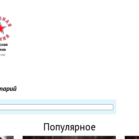
сная
мия
ква
тарий
Популярное