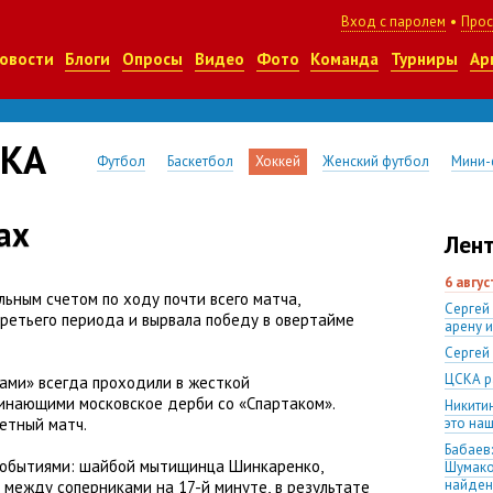
Вход с паролем
•
Прос
овости
Блоги
Опросы
Видео
Фото
Команда
Турниры
Ар
СКА
Футбол
Баскетбол
Хоккей
Женский футбол
Мини-
ах
Лент
6 авгу
льным счетом по ходу почти всего матча
,
Сергей
третьего периода и вырвала победу в овертайме
арену 
Сергей
ЦСКА р
ами» всегда проходили в жесткой
инающими московское дерби со «Спартаком».
Никити
етный матч.
это наш
Бабаев:
событиями: шайбой мытищинца Шинкаренко
,
Шумако
найден
й между соперниками на 17-й минуте
,
в результате