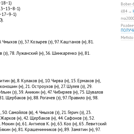
−18−1)
ЦСКА в
Bober-
Дмитри
13−13−8-1)
il84
→
−17−9-1)
Состав
rva200
канадс
).
Pozdee
Кирилл
ПОЛУЧ
ЦСКА п
Mefisto
«Эдмон
 4. Чмыхов
(
з), 37. Козырев
(
з), 97. Каштанов
(
н), 81.
ев
(
з), 78. Лужанский
(
н), 36. Шинкаренко
(
н), 81.
икитин
(
в), 8. Кулаков
(
н), 10. Чирва
(
н), 15. Ермаков
(
н),
Мехоношин
(
н), 21. Остроухов
(
н), 27. Шулев
(
з), 29.
. Ильин
(
з), 39. Аникин
(
н), 47. Чибиряев
(
н), 75. Шувалов
 81. Щербаков
(
н), 88. Рогачев
(
з), 97. Правило
(
н), 98.
), 50. Самойлов
(
в), 4. Чмыхов
(
з), 21. Герич
(
з), 23.
1. Жарков
(
н), 42. Щербаков
(
н), 44. Сафонов
(
з), 52.
6. Мокин
(
н), 61. Антипов К.
(
н), 63. Коо
(
н), 65. Левитский
 Бякин
(
н), 81. Крашенинников
(
н), 89. Замятин
(
н), 97.