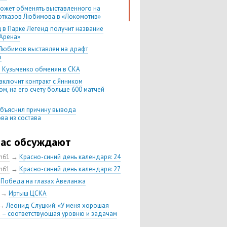
ожет обменять выставленного на
отказов Любимова в «Локомотив»
 в Парке Легенд получит название
Арена»
Любимов выставлен на драфт
в
 Кузьменко обменян в СКА
аключит контракт с Янником
м, на его счету больше 600 матчей
бъяснил причину вывода
ва из состава
в требует обмена из ЦСКА и
уется индивидуально
час обсуждают
Никитин не возглавит «Авангард» и
ch61
→
Красно-синий день календаря: 24
тся в ЦСКА
ch61
→
Красно-синий день календаря: 27
ющий ЦСКА Кирилл Петров
н в «Авангард»
→
Победа на глазах Авеланжа
ндр Попов остается в ЦСКА еще на
→
Иртыш ЦСКА
→
Леонид Слуцкий: «У меня хорошая
 сезона-2018/19 будет проводить
 – соответствующая уровню и задачам
ие матчи КХЛ в «Парке легенд»