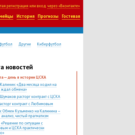
тая регистрация
или вход
через «Вконтакте»
мейцы
История
Прогнозы
Гостевая
футбол
Другие
Киберфутбол
а новостей
ста — день в истории ЦСКА
 Калинин: «Два месяца ходил на
и ждал обмена»
 Шумаков расторг контракт с ЦСКА
асторг контракт с Любимовым
н: Обмен Кузьменко на Калинина –
 анализ, чистый прагматизм
 «Решение по ситуации с
вым и ЦСКА практически
о»