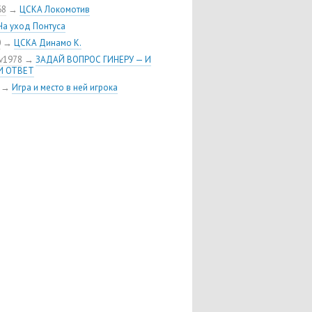
ыменял у «Торпедо» защитника
68
→
ЦСКА Локомотив
я Шуленина
На уход Понтуса
 хоккейного клуба ЦСКА пополнил
0
→
ЦСКА Динамо К.
кий нападающий Линден Вей
v1978
→
ЗАДАЙ ВОПРОС ГИНЕРУ — И
 Воробьёв возвращается в ЦСКА
И ОТВЕТ
риобрел права на форварда
→
Игра и место в ней игрока
тона»