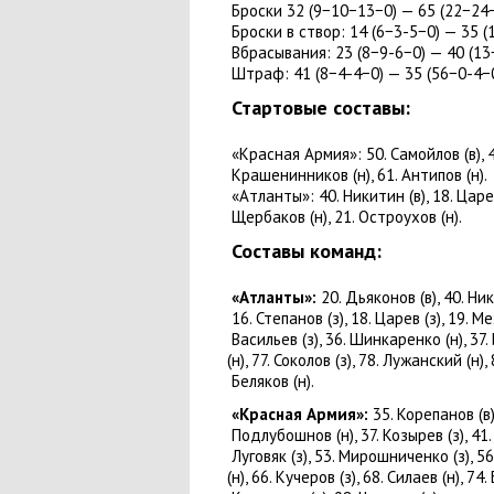
Броски 32
(
9−10−13−0) — 65
(
22−24
Броски в створ: 14
(
6−3-5−0) — 35
(
Вбрасывания: 23
(
8−9-6−0) — 40
(
13
Штраф: 41
(
8−4-4−0) — 35
(
56−0-4−0
Стартовые составы:
«Красная Армия»: 50. Самойлов
(
в),
Крашенинников
(
н), 61. Антипов
(
н).
«Атланты»: 40. Никитин
(
в), 18. Цар
Щербаков
(
н), 21. Остроухов
(
н).
Составы команд:
«Атланты»:
20. Дьяконов
(
в), 40. Н
16. Степанов
(
з), 18. Царев
(
з), 19. 
Васильев
(
з), 36. Шинкаренко
(
н), 37
(
н), 77. Соколов
(
з), 78. Лужанский
(
н),
Беляков
(
н).
«Красная Армия»:
35. Корепанов
(
в
Подлубошнов
(
н), 37. Козырев
(
з), 4
Луговяк
(
з), 53. Мирошниченко
(
з), 5
(
н), 66. Кучеров
(
з), 68. Силаев
(
н), 74.