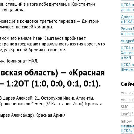
ов
,
ставший в итоге победителем
,
и Константин
ЦСКА м
 конца игры.
драфт 
Дворец
новесие в концовке третьего периода — Дмитрий
«ЦСКА 
имущество своей команды.
Роман 
отказо
амом его начале Иван Каштанов пробивает
Андрей
отра подтверждают правильность взятия ворот
,
что
ЦСКА з
беду
«
Красной Армии» на выезде.
Хансено
в НХЛ
и». Чемпионат МХЛ.
ЦСКА о
вская область) — «Красная
Шумако
Шумако
— 1:2ОТ
(
1:0
,
0:0
,
0:1
,
0:1).
тренир
Сей
Игорь 
Andrei
остане
8.Царёв Алексей
,
21. Остроухов Иван). Атланты.
Andrei
Напада
Крашенинников Семён
,
97. Каштанов Иван). Красная
обменя
SMG
Алекса
jura913
зырев Александр). Красная Армия.
год
frillow
ЦСКА с
машина
домашн
ЦСКА»