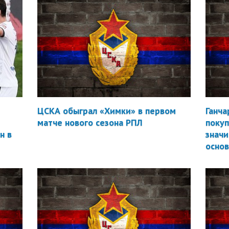
ЦСКА обыграл «Химки» в первом
Ганча
матче нового сезона РПЛ
покуп
н в
значи
осно