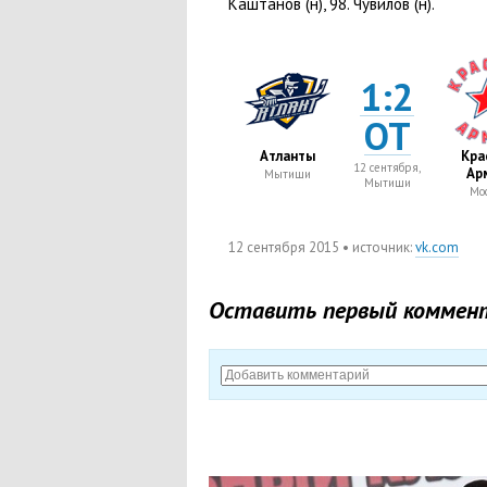
Каштанов
(
н), 98. Чувилов
(
н).
1:2
ОТ
Атланты
Кра
12 сентября,
Ар
Мытищи
Мытищи
Мос
12 сентября 2015
• источник:
vk.com
Оставить первый коммен