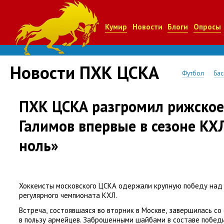
Кумир
Новости
Блоги
Опросы
Новости ПХК ЦСКА
Футбол
Бас
ПХК ЦСКА разгромил рижское
Галимов впервые в сезоне КХ
ноль»
Хоккеисты московского ЦСКА одержали крупную победу над
регулярного чемпионата КХЛ.
Встреча
,
состоявшаяся во вторник в Москве
,
завершилась со 
в пользу армейцев. Заброшенными шайбами в составе побед