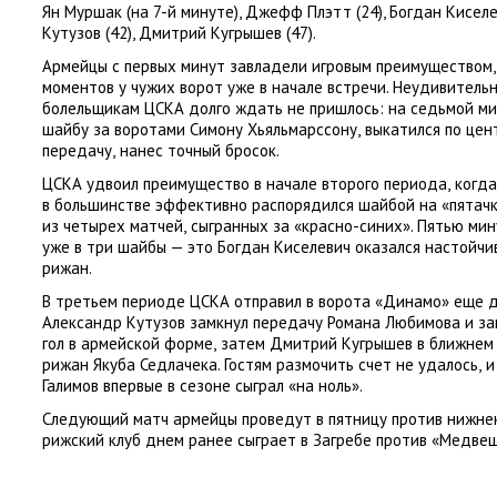
Ян Муршак
(
на 7-й минуте), Джефф Плэтт
(
24), Богдан Кисел
Кутузов
(
42), Дмитрий Кугрышев
(
47).
Армейцы с первых минут завладели игровым преимуществом
,
моментов у чужих ворот уже в начале встречи. Неудивитель
болельщикам ЦСКА долго ждать не пришлось: на седьмой м
шайбу за воротами Симону Хьяльмарссону
,
выкатился по цен
передачу
,
нанес точный бросок.
ЦСКА удвоил преимущество в начале второго периода
,
когд
в большинстве эффективно распорядился шайбой на «пятачке
из четырех матчей
,
сыгранных за «красно-синих». Пятью мин
уже в три шайбы — это Богдан Киселевич оказался настойчив
рижан.
В третьем периоде ЦСКА отправил в ворота
«
Динамо» еще д
Александр Кутузов замкнул передачу Романа Любимова и зап
гол в армейской форме
,
затем Дмитрий Кугрышев в ближнем 
рижан Якуба Седлачека. Гостям размочить счет не удалось
,
и
Галимов впервые в сезоне сыграл
«
на ноль».
Следующий матч армейцы проведут в пятницу против нижне
рижский клуб днем ранее сыграет в Загребе против
«
Медвеш