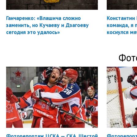
Ганчаренко: «Влашича сложно
Константин 
заменить, но Кучаеву и Дзагоеву
команда, я 
сегодня это удалось»
коснулся мя
Фот
Фоторепортаж ЦСКА — СКА. Шестой
Фоторепорт