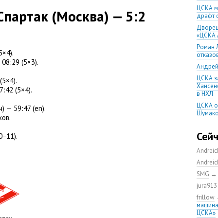
ЦСКА м
Спартак
(
Москва) — 5:2
драфт 
Дворец
«ЦСКА 
Роман 
5×4).
отказо
 08:29
(
5×3).
Андрей
ЦСКА з
(
5×4).
Хансено
7:42
(
5×4).
в НХЛ
ЦСКА о
) — 59:47
(
en).
Шумако
ков.
Шумако
тренир
Сей
0−11).
Игорь 
Andrei
остане
Andrei
Напада
обменя
SMG
Алекса
jura913
год
frillow
ЦСКА с
машина
домашн
ЦСКА»