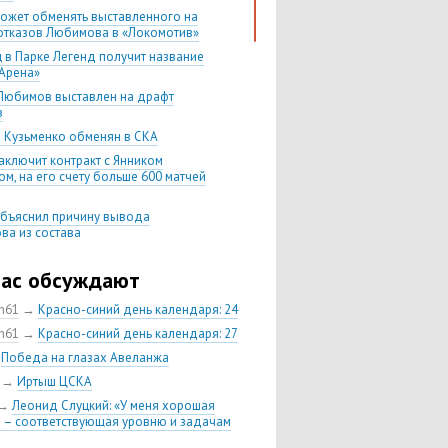
ожет обменять выставленного на
отказов Любимова в «Локомотив»
 в Парке Легенд получит название
Арена»
Любимов выставлен на драфт
в
 Кузьменко обменян в СКА
аключит контракт с Янником
м, на его счету больше 600 матчей
бъяснил причину вывода
ва из состава
в требует обмена из ЦСКА и
уется индивидуально
час обсуждают
Никитин не возглавит «Авангард» и
ch61
→
Красно-синий день календаря: 24
тся в ЦСКА
ch61
→
Красно-синий день календаря: 27
ющий ЦСКА Кирилл Петров
н в «Авангард»
→
Победа на глазах Авеланжа
ндр Попов остается в ЦСКА еще на
→
Иртыш ЦСКА
→
Леонид Слуцкий: «У меня хорошая
 сезона-2018/19 будет проводить
 – соответствующая уровню и задачам
ие матчи КХЛ в «Парке легенд»