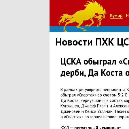
Кумир
Н
Новости ПХК Ц
ЦСКА обыграл «С
дерби, Да Коста
В рамках регулярного чемпионата 
обыграл
«
Спартак» со счетом 5:2. 
Да Коста
,
вернувшийся в состав
«
а
Кугрышев
,
Джефф Плэтт и Александ
Дженовей и Кейси Уэллман. Таким 
а «Спартак» потерпел первое пора
КХЛ — регулярный чемпионат