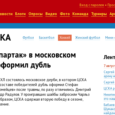
Вход с паролем
•
Прос
овости
Блоги
Опросы
Видео
Фото
Команда
Турниры
Ар
СКА
Футбол
Баскетбол
Хоккей
Женский футбол
Мини-
партак» в московском
Лент
 оформил дубль
7 авгу
Сергей
арену 
КХЛ состоялось московское дерби
,
в котором ЦСКА
Сергей
В составе победителей дубль оформил Стефан
ЦСКА р
рмейцев» после травмы
,
по разу отличились Дмитрий
р Радулов. У проигравших шайбы забросили Чарльз
Никити
это наш
образом
,
ЦСКА одержал вторую победу в сезоне
,
жение.
Бабаев:
Шумако
найден