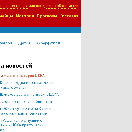
тая регистрация
или вход
через «Вконтакте»
мейцы
История
Прогнозы
Гостевая
футбол
Другие
Киберфутбол
а новостей
ста — день в истории ЦСКА
 Калинин: «Два месяца ходил на
и ждал обмена»
 Шумаков расторг контракт с ЦСКА
асторг контракт с Любимовым
н: Обмен Кузьменко на Калинина –
 анализ, чистый прагматизм
 «Решение по ситуации с
вым и ЦСКА практически
о»