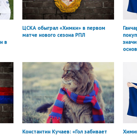
ЦСКА обыграл «Химки» в первом
Ганча
матче нового сезона РПЛ
покуп
н в
значи
осно
Константин Кучаев: «Гол забивает
Химик