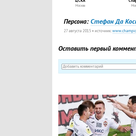
ЦСКА
Спа
Москва
Мос
Персона:
Стефан Да Ко
27 августа 2015
• источник:
www.champio
Оставить первый коммен