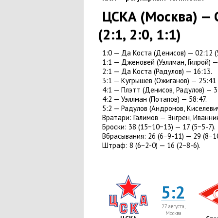
ЦСКА
(
Москва) — 
(
2:1
,
2:0
,
1:1)
1:0 — Да Коста
(
Денисов) — 02:12
(
1:1 — Дженовей
(
Уэллман
,
Гилрой) —
2:1 — Да Коста
(
Радулов) — 16:13.
3:1 — Кугрышев
(
Ожиганов) — 25:41
4:1 — Плэтт
(
Денисов
,
Радулов) — 3
4:2 — Уэллман
(
Потапов) — 58:47.
5:2 — Радулов
(
Андронов
,
Киселевич
Вратари:
Галимов — Энгрен
,
Иванни
Броски:
38
(
15−10−13) — 17
(
5−5-7).
Вбрасывания:
26
(
6−9-11) — 29
(
8−1
Штраф:
8
(
6−2-0) — 16
(
2−8-6).
5:2
27 августа,
Москва