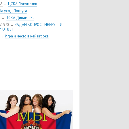
ыменял у «Торпедо» защитника
68
→
ЦСКА Локомотив
я Шуленина
На уход Понтуса
 хоккейного клуба ЦСКА пополнил
0
→
ЦСКА Динамо К.
кий нападающий Линден Вей
v1978
→
ЗАДАЙ ВОПРОС ГИНЕРУ — И
 Воробьёв возвращается в ЦСКА
И ОТВЕТ
риобрел права на форварда
→
Игра и место в ней игрока
тона»