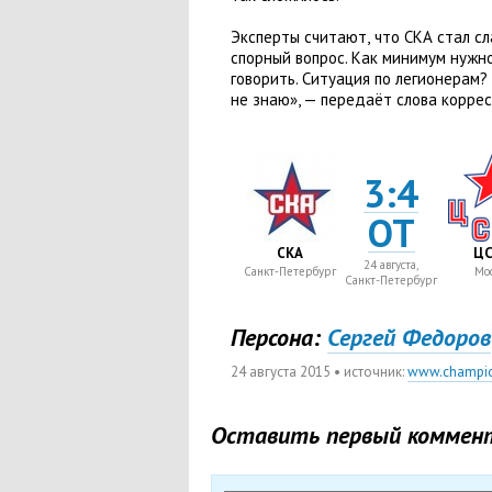
Эксперты считают
,
что СКА стал с
спорный вопрос. Как минимум нужн
говорить. Ситуация по легионерам?
не знаю», — передаёт слова корре
3:4
ОТ
СКА
ЦС
24 августа,
Санкт-Петербург
Мос
Санкт-Петербург
Персона:
Сергей Федоров
24 августа 2015
• источник:
www.champi
Оставить первый коммен