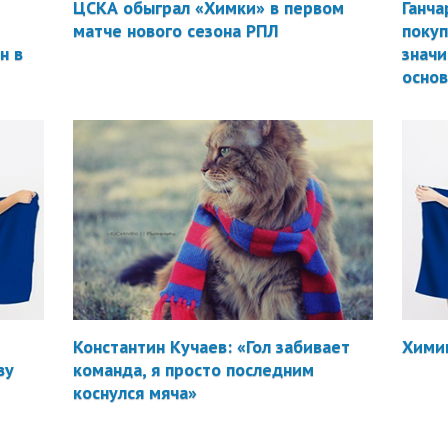
ЦСКА обыграл «Химки» в первом
Ганча
матче нового сезона РПЛ
покуп
н в
значи
осно
Константин Кучаев: «Гол забивает
Химик
ву
команда, я просто последним
коснулся мяча»