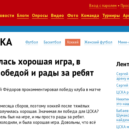
Вход с паролем
•
Прос
овости
Блоги
Опросы
Видео
Фото
Команда
Турниры
Ар
СКА
Футбол
Баскетбол
Хоккей
Женский футбол
Мини-
ась хорошая игра, в
Лент
обедой и рады за ребят
Сергей
арену 
Сергей
й Фёдоров прокомментировал победу клуба в матче
ЦСКА р
.
Никити
это наш
 месяца сборов
,
поэтому хоккей после тяжёлых
Бабаев:
получилась хорошая. Значимая ли победа для ЦСКА?
Шумако
ель был на игре
,
и мы просто рады за ребят.
найден
молодили
,
и была хорошая игра. Довольны
,
что всё
ЦСКА м