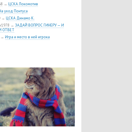
я Шуленина
68
→
ЦСКА Локомотив
 хоккейного клуба ЦСКА пополнил
На уход Понтуса
кий нападающий Линден Вей
0
→
ЦСКА Динамо К.
 Воробьёв возвращается в ЦСКА
v1978
→
ЗАДАЙ ВОПРОС ГИНЕРУ — И
риобрел права на форварда
И ОТВЕТ
тона»
→
Игра и место в ней игрока
ик «Сибири» Андрей Ермаков
н в ЦСКА