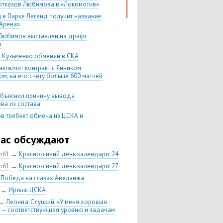
отказов Любимова в «Локомотив»
 в Парке Легенд получит название
Арена»
Любимов выставлен на драфт
в
 Кузьменко обменян в СКА
аключит контракт с Янником
м, на его счету больше 600 матчей
бъяснил причину вывода
ва из состава
в требует обмена из ЦСКА и
уется индивидуально
Никитин не возглавит «Авангард» и
час обсуждают
тся в ЦСКА
ch61
→
Красно-синий день календаря: 24
ющий ЦСКА Кирилл Петров
н в «Авангард»
ch61
→
Красно-синий день календаря: 27
ндр Попов остается в ЦСКА еще на
→
Победа на глазах Авеланжа
→
Иртыш ЦСКА
 сезона-2018/19 будет проводить
→
Леонид Слуцкий: «У меня хорошая
ие матчи КХЛ в «Парке легенд»
 – соответствующая уровню и задачам
ыменял у «Торпедо» защитника