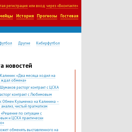
тая регистрация
или вход
через «Вконтакте»
мейцы
История
Прогнозы
Гостевая
футбол
Другие
Киберфутбол
а новостей
 Калинин: «Два месяца ходил на
и ждал обмена»
 Шумаков расторг контракт с ЦСКА
асторг контракт с Любимовым
н: Обмен Кузьменко на Калинина –
 анализ, чистый прагматизм
 «Решение по ситуации с
вым и ЦСКА практически
о»
ожет обменять выставленного на