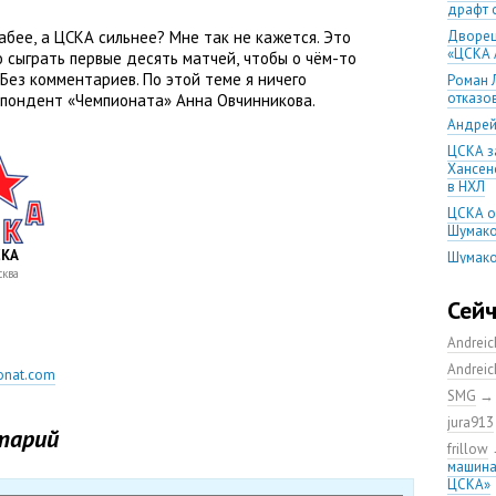
драфт 
лабее
,
а ЦСКА сильнее? Мне так не кажется. Это
Дворец
«ЦСКА 
о сыграть первые десять матчей
,
чтобы о чём-то
 Без комментариев. По этой теме я ничего
Роман 
отказо
спондент
«
Чемпионата» Анна Овчинникова.
Андрей
ЦСКА з
Хансено
в НХЛ
ЦСКА о
Шумако
КА
Шумако
ква
тренир
Игорь 
Сей
остане
Andrei
Напада
обменя
Andrei
onat.com
Алекса
SMG
год
jura913
тарий
ЦСКА с
frillow
домашн
машина
ЦСКА в
ЦСКА»