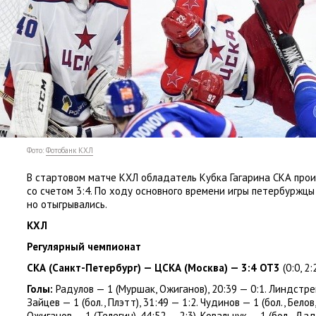
Фото:
Фотобанк КХЛ
В стартовом матче КХЛ обладатель Кубка Гагарина СКА про
со счетом 3:4. По ходу основного времени игры петербуржцы
но отыгрывались.
КХЛ
Регулярный чемпионат
СКА
(
Санкт-Петербург) — ЦСКА
(
Москва) — 3:4 ОТ3
(
0:0
,
2:
Голы:
Радулов — 1
(
Муршак
,
Ожиганов), 20:39 — 0:1. Линдстр
Зайцев — 1
(
бол., Плэтт), 31:49 — 1:2. Чудинов — 1
(
бол., Белов
,
Ожиганов — 1
(
Телегин), 44:52 — 2:3). Ковальчук — 1
(
бол., Да