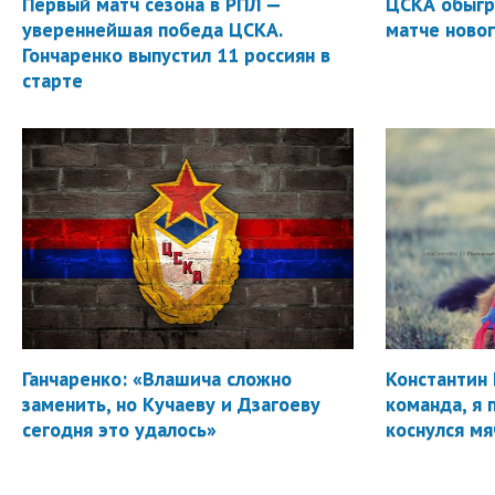
Первый матч сезона в РПЛ —
ЦСКА обыгр
увереннейшая победа ЦСКА.
матче новог
Гончаренко выпустил 11 россиян в
старте
Ганчаренко: «Влашича сложно
Константин 
заменить, но Кучаеву и Дзагоеву
команда, я 
сегодня это удалось»
коснулся мя