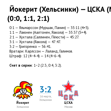
Йокерит
(
Хельсинки) — ЦСКА
(
(
0:0
,
1:1
,
2:1)
0:1 — Яльмарссон
(
Муршак
,
Панин) — 35:11
(
4×5).
1:1 — Лаюнен
(
Аалтонен
,
Яакола) — 35:37
(
5×4).
2:1 — Хухтала
(
Саллинен
,
Пёюсти) — 45:27.
3:1 — Хухтала
(
Яакола) — 47:47.
3:2 — Григоренко — 56:41.
Вратари:
Карлссон — Лаланд
,
Галимов.
Штраф:
12
(
4−4-4) — 14
(
4−6-4).
Счет в серии
: 1−2
(
2:3
,
0:4
,
3:2).
3:2
16 марта,
Хельсинки
Йокерит
ЦСКА
Хельсинки
Москва