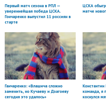
Первый матч сезона в РПЛ —
ЦСКА обыгр
увереннейшая победа ЦСКА.
матче новог
Гончаренко выпустил 11 россиян в
старте
Ганчаренко: «Влашича сложно
Константин 
заменить, но Кучаеву и Дзагоеву
команда, я 
сегодня это удалось»
коснулся мя