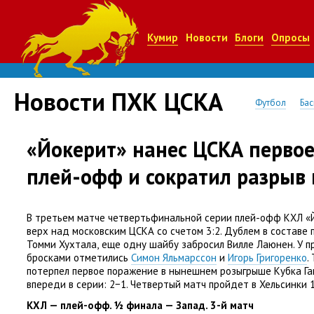
Кумир
Новости
Блоги
Опросы
Новости ПХК ЦСКА
Футбол
Бас
«Йокерит» нанес ЦСКА первое
плей-офф и сократил разрыв 
В третьем матче четвертьфинальной серии плей-офф КХЛ
«
верх над московским ЦСКА со счетом 3:2. Дублем в составе
Томми Хухтала
,
еще одну шайбу забросил Вилле Лаюнен. У 
бросками отметились
Симон Яльмарссон
и
Игорь Григоренко
.
потерпел первое поражение в нынешнем розыгрыше Кубка Га
впереди в серии: 2−1. Четвертый матч пройдет в Хельсинки 
КХЛ — плей-офф. ½ финала — Запад. 3-й матч