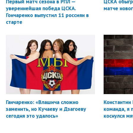
Первый матч сезона в РПЛ —
ЦСКА обыгр
увереннейшая победа ЦСКА.
матче новог
Гончаренко выпустил 11 россиян в
старте
Ганчаренко: «Влашича сложно
Константин 
заменить, но Кучаеву и Дзагоеву
команда, я 
сегодня это удалось»
коснулся мя