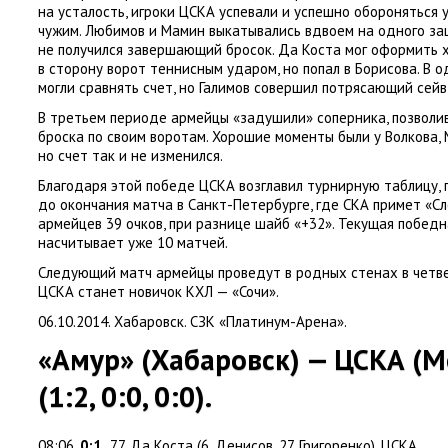
на усталость
,
игроки ЦСКА успевали и успешно обороняться у
чужим. Любимов и Мамин выкатывались вдвоем на одного з
не получился завершающий бросок. Да Коста мог оформить 
в сторону ворот теннисным ударом
,
но попал в Борисова. В 
могли сравнять счет
,
но Галимов совершил потрясающий сейв
В третьем периоде армейцы
«
задушили» соперника
,
позволи
броска по своим воротам. Хорошие моменты были у Волкова
,
но счет так и не изменился.
Благодаря этой победе ЦСКА возглавил турнирную таблицу
,
до окончания матча в Санкт-Петербурге
,
где СКА примет
«
Сл
армейцев 39 очков
,
при разнице шайб
«
+32». Текущая победн
насчитывает уже 10 матчей.
Следующий матч армейцы проведут в родных стенах в четв
ЦСКА станет новичок КХЛ — «Сочи».
06.10.2014. Хабаровск. СЗК
«
Платинум-Арена».
«Амур»
(
Хабаровск) — ЦСКА
(
М
(
1:2
,
0:0
,
0:0).
08:06.
0:1.
77. Да Коста
(
6. Денисов
,
27. Григоренко). ЦСКА.