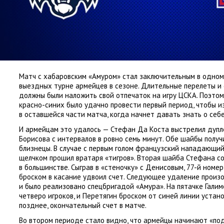
Матч с хабаровским
«
Амуром» стал заключительным в одном
выездных турне армейцев в сезоне. Длительные перелеты и 
должны были наложить свой отпечаток на игру ЦСКА. Поэтом
красно-синих было удачно провести первый период
,
чтобы и
в оставшейся части матча
,
когда начнет давать знать о себе
И армейцам это удалось — Стефан Да Коста выстрелил дуп
Борисова с интервалов в ровно семь минут. Обе шайбы получ
близнецы. В случае с первым голом французский нападающий
щелчком прошил вратаря
«
тигров». Вторая шайба Стефана с
в большинстве. Сыграв в «стеночку» с Денисовым
,
77-й номер
броском в касание удвоил счет. Следующее удаление произ
и было реализовано спецбригадой
«
Амура». На пятачке Гали
четверо игроков
,
и Перетягин броском от синей линии устан
позднее
,
окончательный счет в матче.
Во втором периоде стало видно
,
что армейцы начинают
«
по