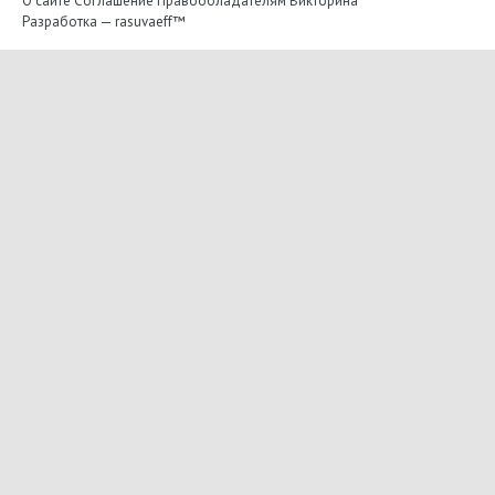
О сайте
Соглашение
Правообладателям
Викторина
Разработка —
rasuvaeff™