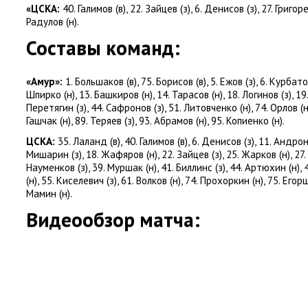
«ЦСКА:
40. Галимов
(
в), 22. Зайцев
(
з), 6. Денисов
(
з), 27. Григор
Радулов
(
н).
Составы команд:
«Амур»:
1. Большаков
(
в), 75. Борисов
(
в), 5. Ежов
(
з), 6. Курбат
Шпирко
(
н), 13. Башкиров
(
н), 14. Тарасов
(
н), 18. Логинов
(
з), 1
Перетягин
(
з), 44. Сафронов
(
з), 51. Литовченко
(
н), 74. Орлов
(
н
Гашчак
(
н), 89. Теряев
(
з), 93. Абрамов
(
н), 95. Копиенко
(
н).
ЦСКА:
35. Лаланд
(
в), 40. Галимов
(
в), 6. Денисов
(
з), 11. Андро
Мишарин
(
з), 18. Жафяров
(
н), 22. Зайцев
(
з), 25. Жарков
(
н), 27
Науменков
(
з), 39. Муршак
(
н), 41. Биллинс
(
з), 44. Артюхин
(
н),
(
н), 55. Киселевич
(
з), 61. Волков
(
н), 74. Прохоркин
(
н), 75. Егор
Мамин
(
н).
Видеообзор матча: