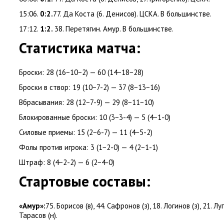
15:06.
0:2.
77. Да Коста
(
6. Денисов). ЦСКА. В большинстве.
17:12.
1:2.
38. Перетягин. Амур. В большинстве.
Статистика матча:
Броски: 28
(
16−10−2) — 60
(
14−18−28)
Броски в створ: 19
(
10−7-2) — 37
(
8−13−16)
Вбрасывания: 28
(
12−7-9) — 29
(
8−11−10)
Блокированные броски: 10
(
3−3-4) — 5
(
4−1-0)
Силовые приемы: 15
(
2−6-7) — 11
(
4−5-2)
Фолы против игрока: 3
(
1−2-0) — 4
(
2−1-1)
Штраф: 8
(
4−2-2) — 6
(
2−4-0)
Стартовые составы:
«Амур»:
75. Борисов
(
в), 44. Сафронов
(
з), 18. Логинов
(
з), 21. Лу
Тарасов
(
н).