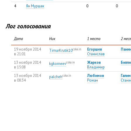
4
Ян Муршак
0
0
Лог голосования
Дата
Ник
1 место
2 мес
19 ноября 2014
Егоршев
Пани
cska.in
TimurKrutik10
в 21:01
Станислав
13 ноября 2014
Жарков
Билли
cska.in
kgkorneev
в 15:08
Владимир
13 ноября 2014
Любимов
Галим
cska.in
palcheh
в 08:34
Роман
Стани