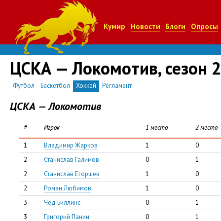
Кумир
Новости
Блоги
Опросы
ЦСКА — Локомотив, сезон 
Футбол
Баскетбол
Хоккей
Регламент
ЦСКА — Локомотив
#
Игрок
1 место
2 место
1
Владимир Жарков
1
0
2
Станислав Галимов
0
1
2
Станислав Егоршев
1
0
2
Роман Любимов
1
0
3
Чед Биллинс
0
1
3
Григорий Панин
0
1