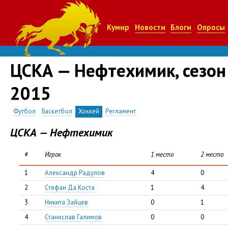
Кумир
Новости
Блоги
Опросы
ЦСКА — Нефтехимик, сезон
2015
Футбол
Баскетбол
Хоккей
Регламент
ЦСКА — Нефтехимик
#
Игрок
1 место
2 место
1
Александр Радулов
4
0
2
Стефан Да Коста
1
4
3
Никита Зайцев
0
1
4
Станислав Галимов
0
0