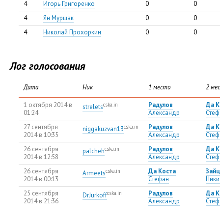
4
Игорь Григоренко
0
0
4
Ян Муршак
0
0
4
Николай Прохоркин
0
0
Лог голосования
Дата
Ник
1 место
2 ме
1 октября 2014 в
Радулов
Да К
cska.in
strelets
01:24
Александр
Стеф
27 сентября
Радулов
Да К
cska.in
niggakuzvan13
2014 в 10:35
Александр
Стеф
26 сентября
Радулов
Да К
cska.in
palcheh
2014 в 12:58
Александр
Стеф
26 сентября
Да Коста
Зайц
cska.in
Armeets
2014 в 00:13
Стефан
Ники
25 сентября
Радулов
Да К
cska.in
DrJurkoff
2014 в 21:36
Александр
Стеф