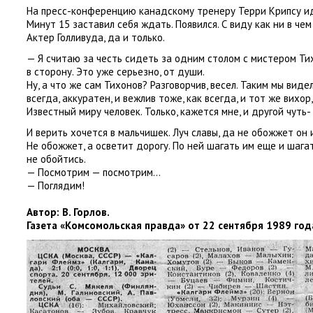
На пресс-конференцию канадскому тренеру Терри Крипсу и
Минут 15 заставил себя ждать. Появился. С виду как ни в че
Актер Голливуда
,
да и только.
— Я считаю за честь сидеть за одним столом с мистером Ти
в сторону. Это уже серьезно
,
от души.
Ну
,
а что же сам Тихонов? Разговорчив
,
весел. Таким мы видел
всегда
,
аккуратен
,
и вежлив тоже
,
как всегда
,
и тот же вихор
,
Известный миру человек. Только
,
кажется мне
,
и другой чуть- 
И верить хочется в мальчишек. Луч славы
,
да не обожжет он 
Не обожжет
,
а осветит дорогу. По ней шагать им еще и шага
не обойтись.
— Посмотрим — посмотрим…
— Поглядим!
Автор: В. Горлов.
Газета
«
Комсомольская правда» от 22 сентября 1989 год