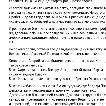
ставился на ЦСКА еще до старта
,
рос и разрастался.
«Калгари Флеймз» прикатил в Москву
,
распушив свои знамени
выхода на лед и три
«
туше» советским командам. Не устоял
Оробел и сдался горделивый
«
Сокол». Приземлились еще не
«
Крылышки». Ковбойский дух и мастерство крепче оказались
И ровня разве были им эти
,
впервые видевшие
«
живьем» про
им
,
ядреным
,
злющим
,
все повидавшим и все познавшим — че
американцам
,
канадцам
,
собранным по ягодке со всего мира 
НХЛ.
Но почему тогда
,
оставив все дела
,
презрев цену в десятку з
болельщики в Лужники? Потехи ради? Картины поражения д
Кино немое. Закрой глаза. Увидишь снова — как тогда. Канад
такое совсем не рад.
Бьют Харламова — жаль Валеру. А он
,
наивный
,
вдоль борта —
снова — задире Кларку.
Бьют Мальцева — слеза в защиту. А он
,
добряк
,
на Эспозито п
Бьют Михайлова — как же так? А он туда же
,
где Брэдди Пар
держись
,
капитан
,
канадцы в драке — пропал или пан…
Да
,
эти матчи были поэзией хоккея. Дай волю
,
я крутил бы те
как крутят
«
Семнадцать мгновений весны». Ведь то были не 
и поражений
,
но и мгновения великой учебы
,
как сладить с к