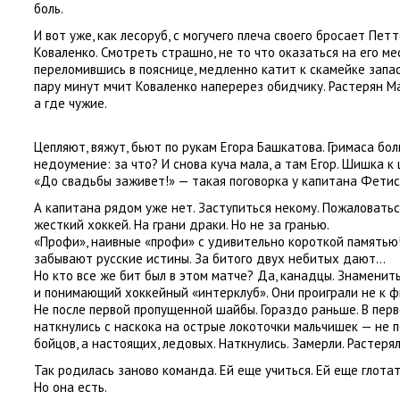
боль.
И вот уже
,
как лесоруб
,
с могучего плеча своего бросает Пет
Коваленко. Смотреть страшно
,
не то что оказаться на его ме
переломившись в пояснице
,
медленно катит к скамейке запас
пару минут мчит Коваленко наперерез обидчику. Растерян М
а где чужие.
Цепляют
,
вяжут
,
бьют по рукам Егора Башкатова. Гримаса бол
недоумение: за что? И снова куча мала
,
а там Егор. Шишка к
«До свадьбы заживет!» — такая поговорка у капитана Фетис
А капитана рядом уже нет. Заступиться некому. Пожаловатьс
жесткий хоккей. На грани драки. Но не за гранью.
«Профи», наивные
«
профи» с удивительно короткой памятью!
забывают русские истины. За битого двух небитых дают…
Но кто все же бит был в этом матче? Да
,
канадцы. Знаменит
и понимающий хоккейный
«
интерклуб». Они проиграли не к ф
Не после первой пропущенной шайбы. Гораздо раньше. В пер
наткнулись с наскока на острые локоточки мальчишек — не
бойцов
,
а настоящих
,
ледовых. Наткнулись. Замерли. Растерял
Так родилась заново команда. Ей еще учиться. Ей еще глота
Но она есть.