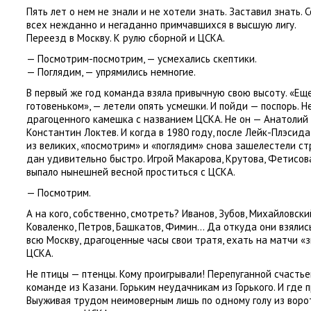
Пять лет о нем не знали и не хотели знать. Заставил знать. 
всех нежданно и негаданно примчавшихся в высшую лигу.
Переезд в Москву. К рулю сборной и ЦСКА.
— Посмотрим-посмотрим, — усмехались скептики.
— Поглядим, — упрямились немногие.
В первый же год команда взяла привычную свою высоту. «Еще
готовеньком», — летели опять усмешки. И пойди — поспорь. Н
драгоценного камешка с названием ЦСКА. Не он — Анатолий
Константин Локтев. И когда в 1980 году
,
после Лейк-Плэсида
из великих
,
«посмотрим» и «поглядим» снова зашелестели ст
дан удивительно быстро. Игрой Макарова
,
Крутова
,
Фетисов
выпало нынешней весной проститься с ЦСКА.
— Посмотрим.
А на кого
,
собственно
,
смотреть? Иванов
,
Зубов
,
Михайловски
Коваленко
,
Петров
,
Башкатов
,
Фимин… Да откуда они взялис
всю Москву
,
драгоценные часы свои тратя
,
ехать на матчи
«
з
ЦСКА.
Не птицы — птенцы. Кому проигрывали! Перепуганной счастье
команде из Казани. Горьким неудачникам из Горького. И где 
Выуживая трудом неимоверным лишь по одному голу из ворот