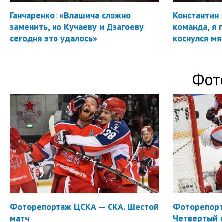
Ганчаренко: «Влашича сложно
Константин 
заменить, но Кучаеву и Дзагоеву
команда, я 
сегодня это удалось»
коснулся мя
Фот
Фоторепортаж ЦСКА — СКА. Шестой
Фоторепорт
матч
Четвертый 