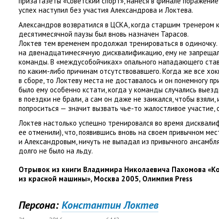
приза газеты
«
Советский спорт», нанеся в финале поражение
успех наступил без участия Александрова и Локтева.
Александров возвратился в ЦСКА
,
когда старшим тренером 
десятимесячной паузы был вновь назначен Тарасов.
Локтев тем временем продолжал тренироваться в одиночку.
на двенадцатимесячную дисквалификацию
,
ему не запреща
команды. В «междусобойчиках» опального нападающего став
по каким-либо причинам отсутствовавшего. Когда же все хо
в сборе
,
то Локтеву места не доставалось и он понемногу п
было ему особенно кстати
,
когда у команды случались выезд
в поездки не брали
,
а сам он даже не заикался
,
чтобы взяли
,
попроситься — значит вызвать чье-то жалостливое участие
,
Локтев настолько успешно тренировался во время дисквали
ее отменили), что
,
появившись вновь на своем привычном ме
и Александровым
,
ничуть не выпадал из привычного ансамбл
долго не было на льду.
Отрывок из книги Владимира Николаевича Пахомова
«
Ко
из красной машины», Москва 2005
,
Олимпия Press
Персона:
Константин Локтев