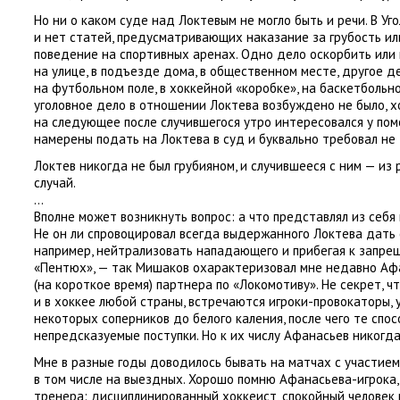
Но ни о каком суде над Локтевым не могло быть и речи. В Уг
и нет статей
,
предусматривающих наказание за грубость и
поведение на спортивных аренах. Одно дело оскорбить или 
на улице
,
в подъезде дома
,
в общественном месте
,
другое д
на футбольном поле
,
в хоккейной
«
коробке», на баскетбольн
уголовное дело в отношении Локтева возбуждено не было
,
х
на следующее после случившегося утро интересовался у по
намерены подать на Локтева в суд и буквально требовал не 
Локтев никогда не был грубияном
,
и случившееся с ним — из
случай.
…
Вполне может возникнуть вопрос: а что представлял из себ
Не он ли спровоцировал всегда выдержанного Локтева дать
например
,
нейтрализовать нападающего и прибегая к запре
«Пентюх», — так Мишаков охарактеризовал мне недавно Аф
(
на короткое время) партнера по «Локомотиву». Не секрет
,
чт
и в хоккее любой страны
,
встречаются игроки-провокаторы
,
некоторых соперников до белого каления
,
после чего те спо
непредсказуемые поступки. Но к их числу Афанасьев никогда
Мне в разные годы доводилось бывать на матчах с участием
в том числе на выездных. Хорошо помню Афанасьева-игрока
,
тренера: дисциплинированный хоккеист
,
спокойный человек 