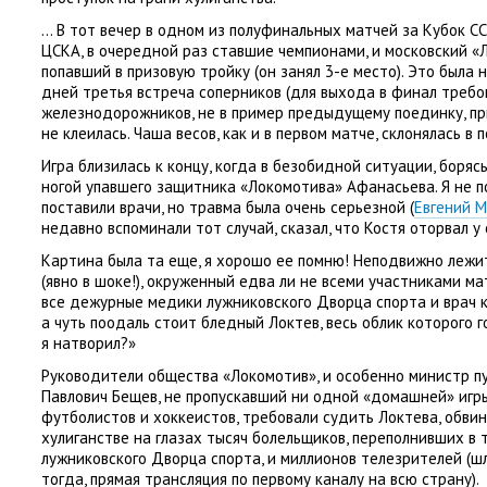
… В тот вечер в одном из полуфинальных матчей за Кубок С
ЦСКА
,
в очередной раз ставшие чемпионами
,
и московский
«
попавший в призовую тройку
(
он занял 3-е место). Это была
дней третья встреча соперников
(
для выхода в финал требов
железнодорожников
,
не в пример предыдущему поединку
,
пр
не клеилась. Чаша весов
,
как и в первом матче
,
склонялась в 
Игра близилась к концу
,
когда в безобидной ситуации
,
борясь
ногой упавшего защитника
«
Локомотива» Афанасьева. Я не 
поставили врачи
,
но травма была очень серьезной
(
Евгений 
недавно вспоминали тот случай
,
сказал
,
что Костя оторвал у 
Картина была та еще
,
я хорошо ее помню! Неподвижно лежи
(
явно в шоке!), окруженный едва ли не всеми участниками ма
все дежурные медики лужниковского Дворца спорта и врач
а чуть поодаль стоит бледный Локтев
,
весь облик которого г
я натворил?»
Руководители общества
«
Локомотив», и особенно министр п
Павлович Бещев
,
не пропускавший ни одной
«
домашней» игр
футболистов и хоккеистов
,
требовали судить Локтева
,
обвин
хулиганстве на глазах тысяч болельщиков
,
переполнивших в 
лужниковского Дворца спорта
,
и миллионов телезрителей
(
ш
тогда
,
прямая трансляция по первому каналу на всю страну).