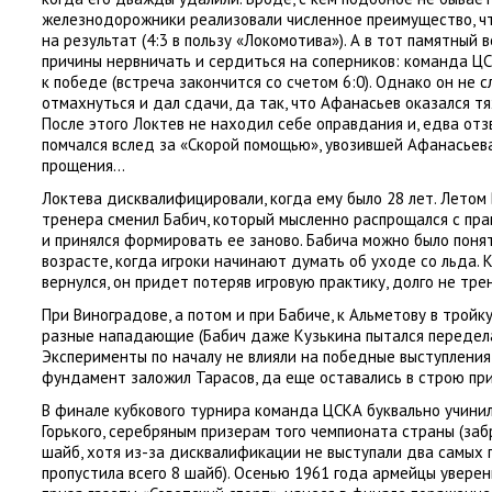
железнодорожники реализовали численное преимущество
,
ч
на результат
(
4:3 в пользу
«
Локомотива»). А в тот памятный 
причины нервничать и сердиться на соперников: команда Ц
к победе
(
встреча закончится со счетом 6:0). Однако он не 
отмахнуться и дал сдачи
,
да так
,
что Афанасьев оказался т
После этого Локтев не находил себе оправдания и
,
едва отз
помчался вслед за «Скорой помощью», увозившей Афанасьев
прощения…
Локтева дисквалифицировали
,
когда ему было 28 лет. Летом
тренера сменил Бабич
,
который мысленно распрощался с пра
и принялся формировать ее заново. Бабича можно было понят
возрасте
,
когда игроки начинают думать об уходе со льда. 
вернулся
,
он придет потеряв игровую практику
,
долго не тре
При Виноградове
,
а потом и при Бабиче
,
к Альметову в тройк
разные нападающие
(
Бабич даже Кузькина пытался передел
Эксперименты по началу не влияли на победные выступлени
фундамент заложил Тарасов
,
да еще оставались в строю пр
В финале кубкового турнира команда ЦСКА буквально учини
Горького
,
серебряным призерам того чемпионата страны
(
заб
шайб
,
хотя из-за дисквалификации не выступали два самых
пропустила всего 8 шайб). Осенью 1961 года армейцы увере