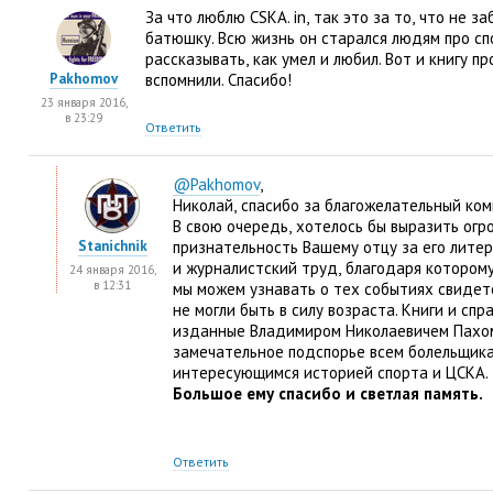
За что люблю CSKA. in
,
так это за то
,
что не за
батюшку. Всю жизнь он старался людям про сп
рассказывать
,
как умел и любил. Вот и книгу п
Pakhomov
вспомнили. Спасибо!
23 января 2016,
в 23:29
Ответить
@Pakhomov
,
Николай
,
спасибо за благожелательный ко
В свою очередь
,
хотелось бы выразить огр
Stanichnik
признательность Вашему отцу за его лите
и журналистский труд
,
благодаря которому
24 января 2016,
в 12:31
мы можем узнавать о тех событиях свидет
не могли быть в силу возраста. Книги и спр
изданные Владимиром Николаевичем Пахо
замечательное подспорье всем болельщик
интересующимся историей спорта и ЦСКА.
Большое ему спасибо и светлая память.
Ответить