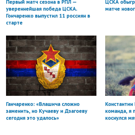
Первый матч сезона в РПЛ —
ЦСКА обыгр
увереннейшая победа ЦСКА.
матче новог
Гончаренко выпустил 11 россиян в
старте
Ганчаренко: «Влашича сложно
Константин 
заменить, но Кучаеву и Дзагоеву
команда, я 
сегодня это удалось»
коснулся мя