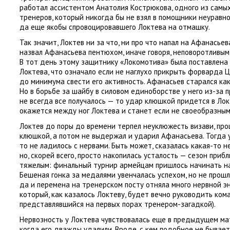
работал ассистентом Анатолия Кострюкова
,
одного из самы
тренеров
,
который никогда бы не взял в помощники неуравн
да еще якобы спровоцировавшего Локтева на отмашку.
Так значит
,
Локтев ни за что
,
ни про что напал на Афанасьев
назвал Афанасьева пентюхом
,
иначе говоря
,
неповоротливым
В тот день этому защитнику
«
Локомотива» была поставлена 
Локтева
,
что означало если не наглухо прикрыть форварда 
до минимума свести его активность. Афанасьев старался ка
Но в борьбе за шайбу в силовом единоборстве у него из-за
не всегда все получалось — то удар клюшкой придется в Ло
окажется между ног Локтева и станет если не своеобразны
Локтев до поры до времени терпел неуклюжесть визави
,
про
клюшкой
,
а потом не выдержал и ударил Афанасьева. Тогда
то не ладилось с нервами. Быть может
,
сказалась какая-то 
но
,
скорей всего
,
просто накопилась усталость — сезон прибл
тяжелым: финальный турнир армейцам пришлось начинать н
Бешеная гонка за медалями увенчалась успехом
,
но не прош
да и перемена на тренерском посту отняла много нервной э
который
,
как казалось Локтеву
,
будет вечно руководить ком
представлявшийся на первых порах тренером-загадкой).
Нервозность у Локтева чувствовалась еще в предыдущем ма
когда его дважды удалили. Вроде
,
с кем подобное не бывает