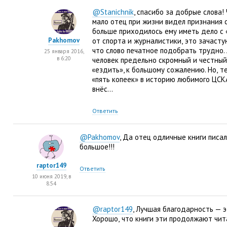
@Stanichnik
, спасибо за добрые слова!
мало отец при жизни видел признания 
больше приходилось ему иметь дело с 
Pakhomov
от спорта и журналистики
,
это зачасту
что слово печатное подобрать трудно.
25 января 2016,
в 6:20
человек предельно скромный и честный
«
ездить», к большому сожалению. Но
,
т
«
пять копеек» в историю любимого ЦСК
внёс…
Ответить
@Pakhomov
, Да отец одличные книги писа
большое!!!
raptor149
Ответить
10 июня 2019, в
8:54
@raptor149
, Лучшая благодарность — э
Хорошо
,
что книги эти продолжают чит