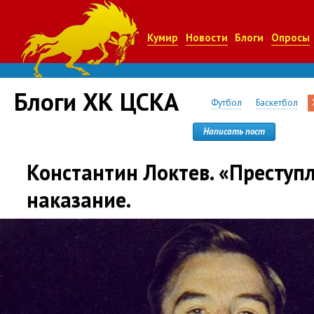
Кумир
Новости
Блоги
Опросы
Блоги ХК ЦСКА
Футбол
Баскетбол
Написать пост
Константин Локтев. «Преступ
наказание.