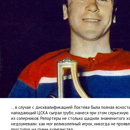
… в случае с дисквалификацией Локтева была полная ясность
нападающий ЦСКА сыграл грубо
,
нанеся при этом серьезную
из соперников. Репортеры не столько щадили знаменитого х
недоумевали: как мог великолепный игрок
,
никогда не проявл
проступок на грани хулиганства.