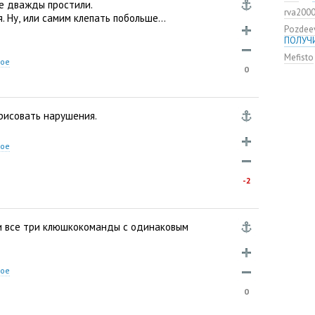
команд
же дважды простили.
rva200
мяча»
. Ну
,
или самим клепать побольше…
Pozdee
ЦСКА о
ПОЛУЧ
нового
Mefisto
Адольф
ное
0
ЦСКА
ВЭБ по
этому?
рисовать нарушения.
Джоке
ЦСКА —
ное
Не уво
-2
и все три клюшкокоманды с одинаковым
ное
0