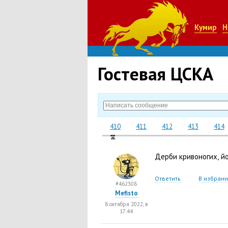
Кумир
Н
Гостевая ЦСКА
410
411
412
413
414
Дерби кривоногих
,
й
Ответить
В избран
#462308
Mefisto
8 октября 2022, в
17:44