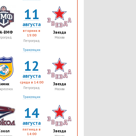
11
августа
вторник в
А-ВМФ
Звезда
19:00
троград
Москва
Петроград
Трансляции
12
августа
среда в
14:00
Химик
Звезда
Петроград
кресенск
Москва
Трансляции
14
августа
пятница в
Сокол
Звезда
14:00