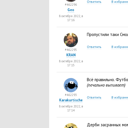
Ответить
В избран
#462296
Geo
8 октября 2022, в
17:16
Пропустили таки Смо
Ответить
В избран
#462295
KRAN
8 октября 2022, в
17:15
Всё правильно. Футб
(печально выпивает)
#462293
Ответить
В избран
Karakurtische
8 октября 2022, в
17:14
Дерби засранных мо