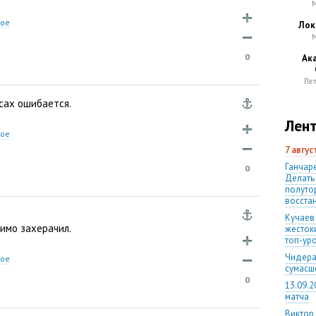
М
ное
Лок
М
0
Ак
Пе
асах ошибается.
Лент
ное
7 авгу
Ганчаре
0
Делать
полуто
восста
Кучаев
имо захерачил.
жесток
топ-ур
Чидера
ное
сумас
0
13.09.2
матча
Виктор