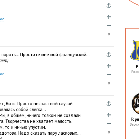
ное
0
е пороть… Простите мне мой французский…
ает)
Р
Рост
ное
0
ет
,
Вить. Просто несчастный случай.
валась собой слегка…
 Мы
,
в общем
,
ничего толком не создали.
Гор
а. Творчества не хватает малость.
Верх
ем
,
то и ничью упустим.
0
дотова. Надо сказать пару ласковых…
)