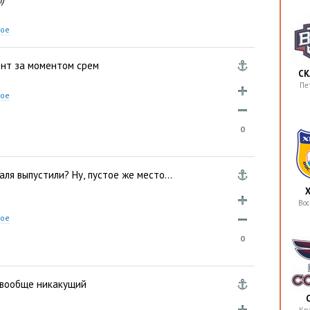
ное
ент за моментом срем
СК
Пе
ное
0
аля выпустили? Ну
,
пустое же место…
Вос
ное
0
вообще никакущий