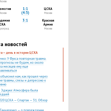
осква
1:1
омотив
ЦСКА
(4:5)
осква
Москва
3:1
адемия
Красная
СКА
Армия
троград
Москва
а новостей
ста — день в истории ЦСКА
нко: У Фукса повторная травма.
 прогнозы не будем, но около
ра месяцев ему еще
навливаться
 объяснил нам, как прошел через
ие травмы, слезы и депрессию к
овню
 Эджуке: Атмосфера была
шедшей
020 ЦСКА — Спартак — 3:1. Обзор
 Ганчаренко — о повреждении