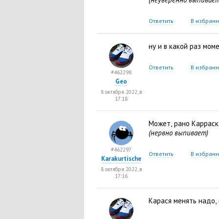
Ответить
В избран
ну и в какой раз мом
Ответить
В избран
#462298
Geo
8 октября 2022, в
17:18
Может
,
рано Карраск
(нервно выпивает)
#462297
Ответить
В избран
Karakurtische
8 октября 2022, в
17:16
Карася менять надо
,