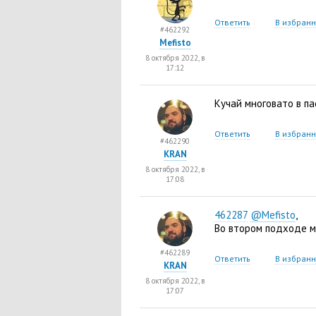
Ответить
В избран
#462292
Mefisto
8 октября 2022, в
17:12
Кучай многовато в п
Ответить
В избран
#462290
KRAN
8 октября 2022, в
17:08
462287
@Mefisto
,
Во втором подходе м
#462289
Ответить
В избран
KRAN
8 октября 2022, в
17:07