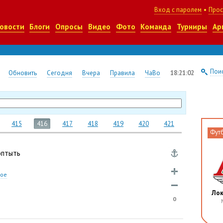
Вход с паролем
•
Прос
овости
Блоги
Опросы
Видео
Фото
Команда
Турниры
Ар
Поис
Обновить
Сегодня
Вчера
Правила
ЧаВо
18:21:03
415
416
417
418
419
420
421
Фут
оптыть
ное
Ло
0