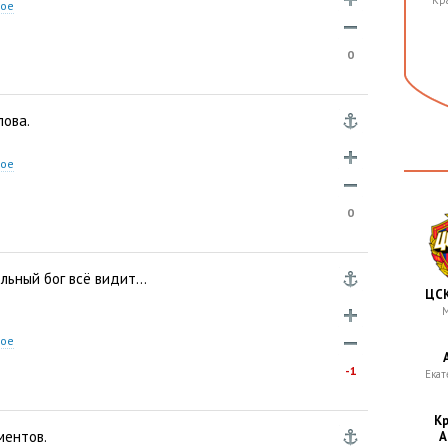
Кр
ное
0
лова.
ное
0
ольный бог всё видит…
ЦСК
М
ное
-1
Екат
Кр
ментов.
А