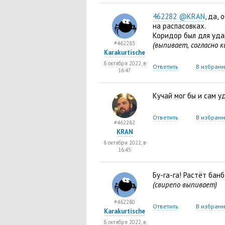
462282
@KRAN
, да
,
о
на распасовках.
Коридор был для уда
#462283
(выпивает
,
согласно к
Karakurtische
8 октября 2022, в
Ответить
В избран
16:47
Кучай мог бы и сам у
Ответить
В избран
#462282
KRAN
8 октября 2022, в
16:45
Бу-га-га! Растёт банб
(свирепо выпивает)
#462280
Ответить
В избран
Karakurtische
8 октября 2022, в