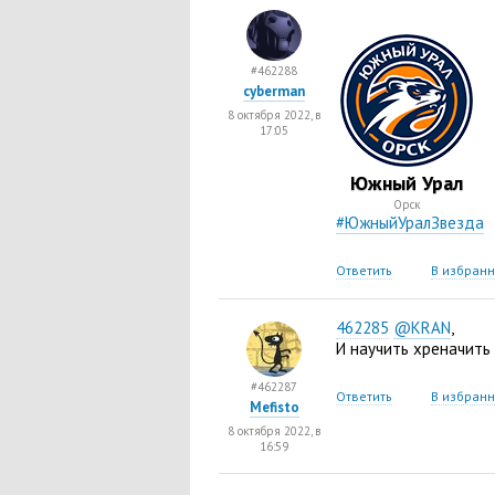
#462288
cyberman
8 октября 2022, в
17:05
Южный Урал
Орск
#ЮжныйУралЗвезда
Ответить
В избран
462285
@KRAN
,
И научить хреначить 
#462287
Ответить
В избран
Mefisto
8 октября 2022, в
16:59