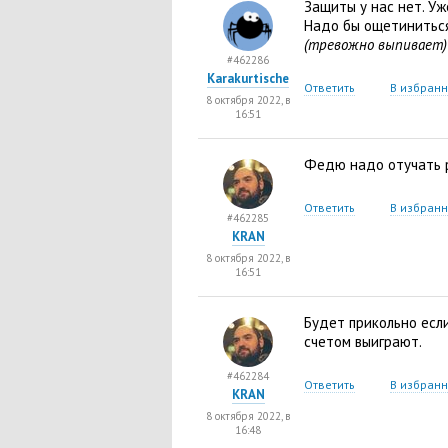
Защиты у нас нет. У
Надо бы ощетиниться
(тревожно выпивает)
#462286
Karakurtische
Ответить
В избран
8 октября 2022, в
16:51
Федю надо отучать 
Ответить
В избран
#462285
KRAN
8 октября 2022, в
16:51
Будет прикольно есл
счетом выиграют.
#462284
Ответить
В избран
KRAN
8 октября 2022, в
16:48