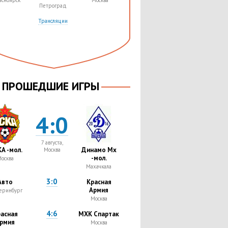
асноярск
Москва
Петроград
Трансляции
ПРОШЕДШИЕ ИГРЫ
4:0
7 августа,
А -мол.
Динамо Мх
Москва
-мол.
осква
Махачкала
3:0
Авто
Красная
Армия
еринбург
Москва
4:6
асная
МХК Спартак
рмия
Москва