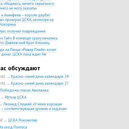
а: «Надеюсь, ничего серьезного.
чего не могу сказать»
 и Акинфеев – короли дерби!
ак» проиграл ЦСКА, несмотря на
Кокорина
Фукс получил повреждение
о Гайч: В команде сразу начались
 что Дивеев мой брат-близнец
де ла Пенья: «Ривер Плейт» хочет
 денег. ЦСКА пока ждет. Не
, что сделка близка к завершению»
020 Химки — ЦСКА — 0:2. Обзор
час обсуждают
ch61
→
Красно-синий день календаря: 24
 матч сезона в РПЛ —
нейшая победа ЦСКА. Гончаренко
ch61
→
Красно-синий день календаря: 27
л 11 россиян в старте
→
Победа на глазах Авеланжа
нко — о Гайче: «Если покупаем за
→
Иртыш ЦСКА
 деньги, значит, рассчитываем как
овного форварда»
→
Леонид Слуцкий: «У меня хорошая
 – соответствующая уровню и задачам
енко: «Влашича сложно заменить,
аеву и Дзагоеву сегодня это
ь»
68
→
ЦСКА Локомотив
тин Кучаев: «Гол забивает
На уход Понтуса