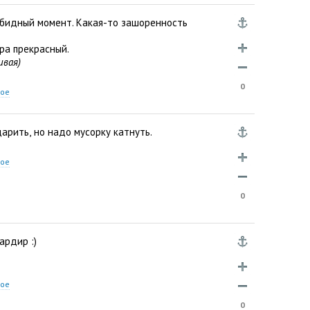
бидный момент. Какая-то зашоренность
ра прекрасный.
ивая)
0
ное
дарить
,
но надо мусорку катнуть.
ное
0
ардир :)
ное
0