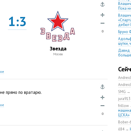
Влашич
Пока ни
1:3
Влашич
«Спарт
дебют 
0
Бруно 
Адольф
шутки,
Звезда
Давид 
Москва
больше
уверен
08.08.2
Сей
матча
ное
Andrei
Первый
уверен
Andrei
выпусти
SMG
не прямо по вратарю.
Ганчаре
jura913
большие
на осн
ное
frillow
машина
Ганчар
0
ЦСКА»
но Куч
удалос
Bober-
Констан
il84
→