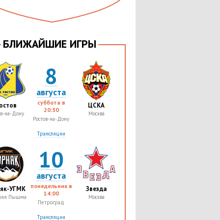
БЛИЖАЙШИЕ ИГРЫ
8
августа
суббота в
остов
ЦСКА
20:30
ов-на-Дону
Москва
Ростов-на-Дону
Трансляции
10
августа
понедельник в
няк-УГМК
Звезда
14:00
няя Пышма
Москва
Петроград
Трансляции