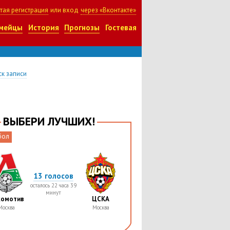
тая регистрация
или вход
через «Вконтакте»
мейцы
История
Прогнозы
Гостевая
к записи
ВЫБЕРИ ЛУЧШИХ!
бол
13 голосов
осталось 22 часа 39
минут
комотив
ЦСКА
Москва
Москва