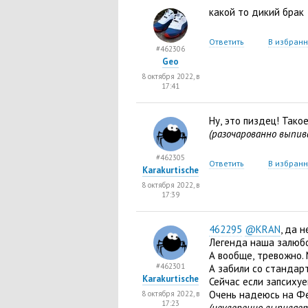
какой то дикий брак
Ответить
В избран
#462306
Geo
8 октября 2022, в
17:41
Ну
,
это пиздец! Тако
(разочарованно выпив
#462305
Ответить
В избран
Karakurtische
8 октября 2022, в
17:39
462295
@KRAN
, да н
Легенда наша залюбо
А вообще
,
тревожно.
#462301
А забили со стандарт
Karakurtische
Сейчас если запсиху
Очень надеюсь на Фе
8 октября 2022, в
17:23
(неуверенно выпивает