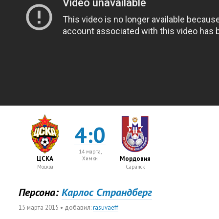
4:0
14 марта,
ЦСКА
Мордовия
Химки
Москва
Саранск
Персона:
Карлос Страндберг
15 марта 2015
• добавил:
rasuvaeff