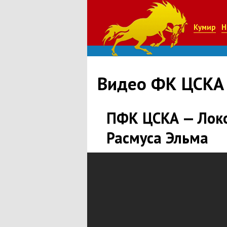
Кумир
Н
Видео ФК ЦСКА
ПФК ЦСКА — Локо
Расмуса Эльма