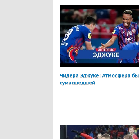
Чидера Эджуке: Атмосфера бы
сумасшедшей