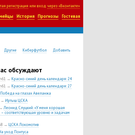
тая регистрация
или вход
через «Вконтакте»
мейцы
История
Прогнозы
Гостевая
Другие
Киберфутбол
Добавить
час обсуждают
ch61
→
Красно-синий день календаря: 24
ch61
→
Красно-синий день календаря: 27
→
Победа на глазах Авеланжа
→
Иртыш ЦСКА
→
Леонид Слуцкий: «У меня хорошая
 – соответствующая уровню и задачам
68
→
ЦСКА Локомотив
На уход Понтуса