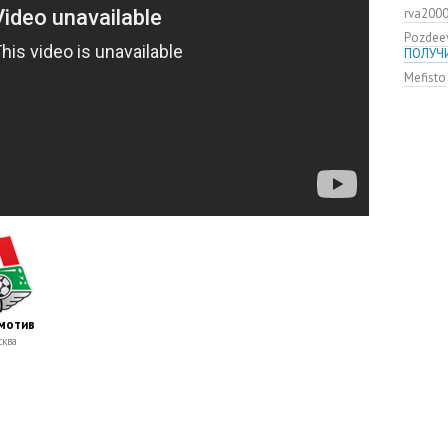
rva200
Pozdee
ПОЛУЧ
Mefisto
мотив
ква