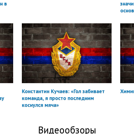
н в
значи
осно
Константин Кучаев: «Гол забивает
Химик
ву
команда, я просто последним
коснулся мяча»
Видеообзоры