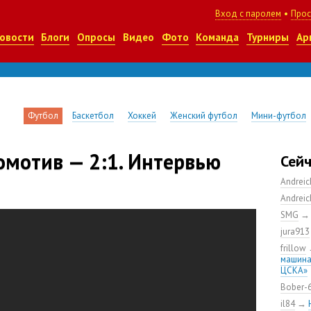
Вход с паролем
•
Прос
овости
Блоги
Опросы
Видео
Фото
Команда
Турниры
Ар
Футбол
Баскетбол
Хоккей
Женский футбол
Мини-футбол
мотив — 2:1. Интервью
Сей
Andrei
Andrei
SMG
jura913
frillow
машина
ЦСКА»
Bober-
il84
→