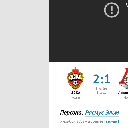
2:1
4 ноября,
ЦСКА
Локо
Москва
Москва
Мос
Персона:
Расмус Эльм
5 ноября 2012
• добавил:
rasuvaeff