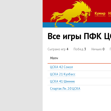
Кумир
Н
Все игры ПФК ЦС
Сыграно игр
4
Побед
3
Ничьих
0
Матч
ЦСКА 4:2 Сокол
ЦСКА 2:1 Кузбасс
ЦСКА 4:1 Шинник
Спартак Лн. 2:0 ЦСКА