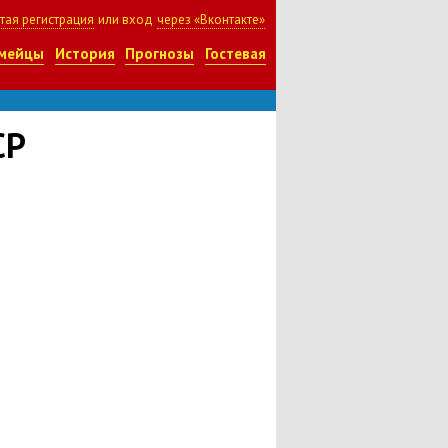
тая регистрация
или вход
через «Вконтакте»
мейцы
История
Прогнозы
Гостевая
СР