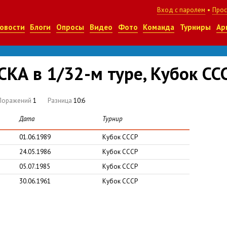
Вход с паролем
•
Прос
овости
Блоги
Опросы
Видео
Фото
Команда
Турниры
Ар
КА в 1/32-м туре, Кубок СС
Поражений
1
Разница
10:6
Дата
Турнир
01.06.1989
Кубок СССР
24.05.1986
Кубок СССР
05.07.1985
Кубок СССР
30.06.1961
Кубок СССР