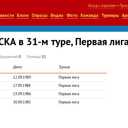
Вход с паролем
•
Прос
овости
Блоги
Опросы
Видео
Фото
Команда
Турниры
Ар
КА в 31-м туре, Первая лиг
Поражений
0
Разница
5:1
Дата
Турнир
12.09.1989
Первая лига
17.09.1988
Первая лига
13.09.1986
Первая лига
30.09.1985
Первая лига