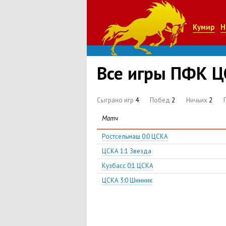
Кумир
Н
Все игры ПФК ЦС
Сыграно игр
4
Побед
2
Ничьих
2
Матч
Ростсельмаш 0:0 ЦСКА
ЦСКА 1:1 Звезда
Кузбасс 0:1 ЦСКА
ЦСКА 3:0 Шинник