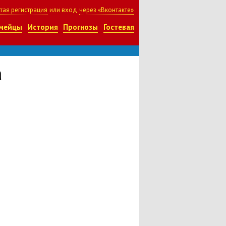
тая регистрация
или вход
через «Вконтакте»
мейцы
История
Прогнозы
Гостевая
а