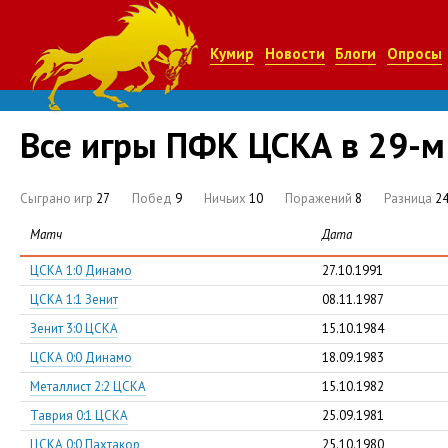
Кумир
Новости
Блоги
Опросы
Все игры ПФК ЦСКА в 29-м
Сыграно игр
27
Побед
9
Ничьих
10
Поражений
8
Разница
24
Матч
Дата
ЦСКА 1:0 Динамо
27.10.1991
ЦСКА 1:1 Зенит
08.11.1987
Зенит 3:0 ЦСКА
15.10.1984
ЦСКА 0:0 Динамо
18.09.1983
Металлист 2:2 ЦСКА
15.10.1982
Таврия 0:1 ЦСКА
25.09.1981
ЦСКА 0:0 Пахтакор
25.10.1980