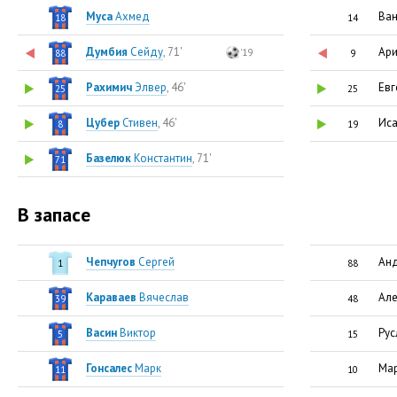
Муса
Ахмед
Ва
18
14
Думбия
Cейду
, 71'
Ар
'19
88
9
Рахимич
Элвер
, 46'
Евг
25
25
Цубер
Стивен
, 46'
Иса
8
19
Базелюк
Константин
, 71'
71
В запасе
Чепчугов
Сергей
Ан
1
88
Караваев
Вячеслав
Але
39
48
Васин
Виктор
Рус
5
15
Гонсалес
Марк
Мар
11
10