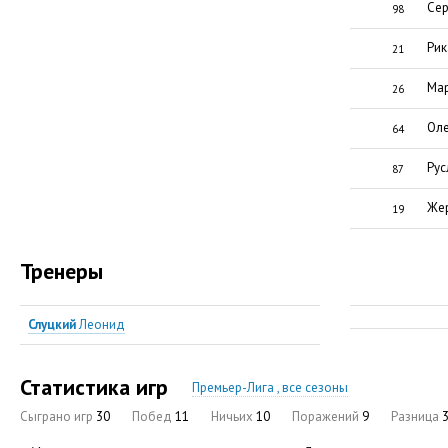
Сер
98
Ри
21
Мар
26
Оле
64
Рус
87
Жер
19
Тренеры
Слуцкий
Леонид
Статистика игр
Премьер-Лига , все сезоны
Сыграно игр
30
Побед
11
Ничьих
10
Поражений
9
Разница
3