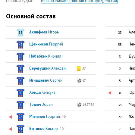
Главный судья
Вилков Михаил (Нижний Новгород, Россия)
Основной состав
Акинфеев
Игорь
Але
35
23
Щенников
Георгий
Нем
42
55
Набабкин
Кирилл
Ду
14
3
Березуцкий
Алексей
Ник
'37
6
2
Игнашевич
Сергей
Арт
'67
4
5
Хонда
Кейсуке
Юри
7
8
Тошич
Зоран
Мау
'14,27,39
7
33
Миланов
Георгий
, 46'
Жо
23
22
Витиньо
Виктор
, 46'
Па
31
7