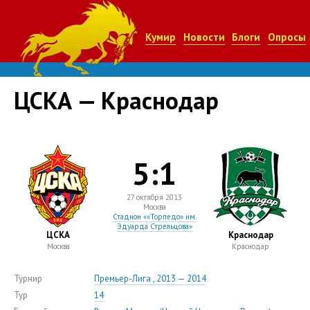
Кумир
Новости
Блоги
Опросы
ЦСКА — Краснодар
5:1
27 октября 2013
Москва
Стадион ««Торпедо» им.
Эдуарда Стрельцова»
ЦСКА
Краснодар
Москва
Краснодар
Турнир
Премьер-Лига , 2013 — 2014
Тур
14