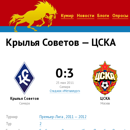
Кумир
Новости
Блоги
Опросы
Крылья Советов — ЦСКА
0:3
25 мая 2011
Самара
Стадион «Металлург»
Крылья Советов
ЦСКА
Самара
Москва
Турнир
Премьер-Лига , 2011 — 2012
Тур
2