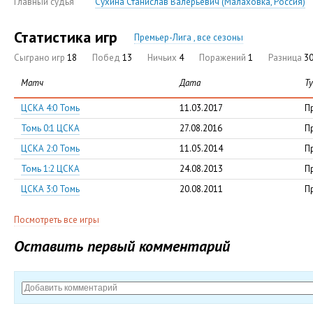
Главный судья
Сухина Станислав Валерьевич (Малаховка, Россия)
Статистика игр
Премьер-Лига , все сезоны
Сыграно игр
18
Побед
13
Ничьих
4
Поражений
1
Разница
30
Матч
Дата
Т
ЦСКА 4:0 Томь
11.03.2017
П
Томь 0:1 ЦСКА
27.08.2016
П
ЦСКА 2:0 Томь
11.05.2014
П
Томь 1:2 ЦСКА
24.08.2013
П
ЦСКА 3:0 Томь
20.08.2011
П
Посмотреть все игры
Оставить первый комментарий