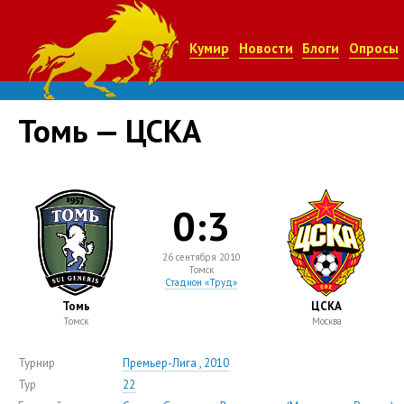
Кумир
Новости
Блоги
Опросы
Томь — ЦСКА
0:3
26 сентября 2010
Томск
Стадион «Труд»
Томь
ЦСКА
Томск
Москва
Турнир
Премьер-Лига , 2010
Тур
22