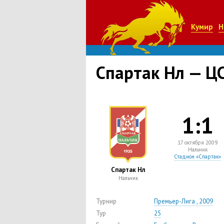
Кумир
Н
Спартак Нл — Ц
1:1
17 октября 2009
Нальчик
Стадион «Спартак»
Спартак Нл
Нальчик
Турнир
Премьер-Лига , 2009
Тур
25