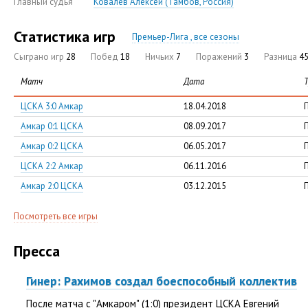
Главный судья
Ковалев Алексей (Тамбов, Россия)
Статистика игр
Премьер-Лига , все сезоны
Сыграно игр
28
Побед
18
Ничьих
7
Поражений
3
Разница
45
Матч
Дата
ЦСКА 3:0 Амкар
18.04.2018
Амкар 0:1 ЦСКА
08.09.2017
Амкар 0:2 ЦСКА
06.05.2017
ЦСКА 2:2 Амкар
06.11.2016
Амкар 2:0 ЦСКА
03.12.2015
Посмотреть все игры
Пресса
Гинер: Рахимов создал боеспособный коллектив
После матча с "Амкаром" (1:0) президент ЦСКА Евгений