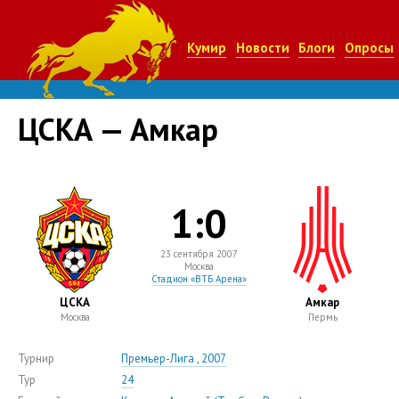
Кумир
Новости
Блоги
Опросы
ЦСКА — Амкар
1:0
23 сентября 2007
Москва
Стадион «ВТБ Арена»
ЦСКА
Амкар
Москва
Пермь
Турнир
Премьер-Лига , 2007
Тур
24