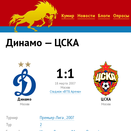
Кумир
Новости
Блоги
Опросы
Динамо — ЦСКА
1:1
18 марта 2007
Москва
Стадион «ВТБ Арена»
Динамо
ЦСКА
Москва
Москва
Турнир
Премьер-Лига , 2007
Тур
2