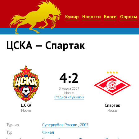
Кумир
Новости
Блоги
Опросы
ЦСКА — Спартак
4:2
3 марта 2007
Москва
Стадион «Лужники»
ЦСКА
Спартак
Москва
Москва
Турнир
Суперкубок России , 2007
Тур
Финал