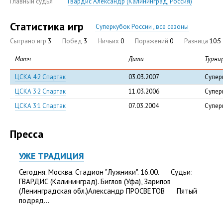
Главный судья
Гвардис Александр (Калининград, Россия)
Статистика игр
Суперкубок России , все сезоны
Сыграно игр
3
Побед
3
Ничьих
0
Поражений
0
Разница
10:5
Матч
Дата
Турни
ЦСКА 4:2 Спартак
03.03.2007
Супер
ЦСКА 3:2 Спартак
11.03.2006
Супер
ЦСКА 3:1 Спартак
07.03.2004
Супер
Пресса
УЖЕ ТРАДИЦИЯ
Сегодня. Москва. Стадион "Лужники". 16.00. Судьи:
ГВАРДИС (Калининград). Биглов (Уфа), Зарипов
(Ленинградская обл.)Александр ПРОСВЕТОВ Пятый
подряд...