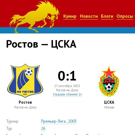
Кумир
Новости
Блоги
Опросы
Ростов — ЦСКА
0:1
27 сентября 2003
Ростов-на-Дону
Стадион «Олимп-2»
Ростов
ЦСКА
Ростов-на-Дону
Москва
Турнир
Премьер-Лига , 2003
Тур
26