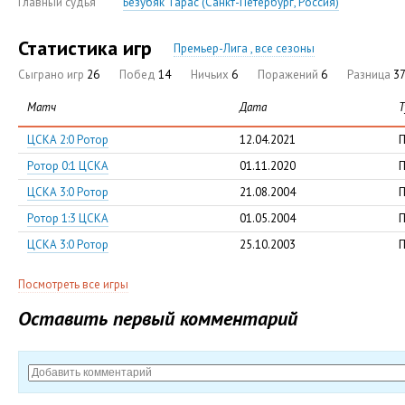
Главный судья
Безубяк Тарас (Санкт-Петербург, Россия)
Статистика игр
Премьер-Лига , все сезоны
Сыграно игр
26
Побед
14
Ничьих
6
Поражений
6
Разница
37
Матч
Дата
Т
ЦСКА 2:0 Ротор
12.04.2021
П
Ротор 0:1 ЦСКА
01.11.2020
П
ЦСКА 3:0 Ротор
21.08.2004
П
Ротор 1:3 ЦСКА
01.05.2004
П
ЦСКА 3:0 Ротор
25.10.2003
П
Посмотреть все игры
Оставить первый комментарий