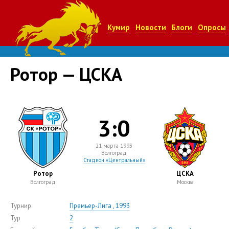
Кумир
Новости
Блоги
Опросы
Ротор — ЦСКА
3:0
21 марта 1993
Волгоград
Стадион «Центральный»
Ротор
ЦСКА
Волгоград
Москва
Турнир
Премьер-Лига , 1993
Тур
2