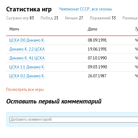
Статистика игр
Чемпионат СССР , все сезоны
Сыграно игр
83
Побед
23
Ничьих
27
Поражений
33
Разниц
Матч
Дата
Т
ЦСКА 0:0 Динамо К.
08.09.1991
Ч
Динамо К. 2:2 ЦСКА
19.06.1991
Ч
Динамо К. 4:1 ЦСКА
07.10.1990
Ч
ЦСКА 1:1 Динамо К.
09.03.1990
Ч
ЦСКА 0:2 Динамо К.
26.07.1987
Ч
Посмотреть все игры
Оставить первый комментарий