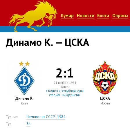
Кумир
Новости
Блоги
Опросы
Динамо К. — ЦСКА
2:1
21 ноября 1984
Киев
Стадион «Республиканский
стадион им.Хрущева»
Динамо К.
ЦСКА
Киев
Москва
Турнир
Чемпионат СССР , 1984
Тур
34