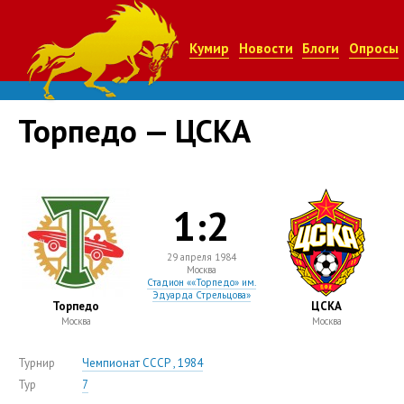
Кумир
Новости
Блоги
Опросы
Торпедо — ЦСКА
1:2
29 апреля 1984
Москва
Стадион ««Торпедо» им.
Эдуарда Стрельцова»
Торпедо
ЦСКА
Москва
Москва
Турнир
Чемпионат СССР , 1984
Тур
7