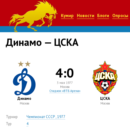
Кумир
Новости
Блоги
Опросы
Динамо — ЦСКА
4:0
3 мая 1977
Москва
Стадион «ВТБ Арена»
Динамо
ЦСКА
Москва
Москва
Турнир
Чемпионат СССР , 1977
Тур
4