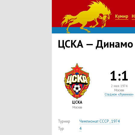
Кумир
Н
ЦСКА — Динамо
1:1
2 мая 1974
Москва
Стадион «Лужники»
ЦСКА
Москва
Турнир
Чемпионат СССР , 1974
Тур
4