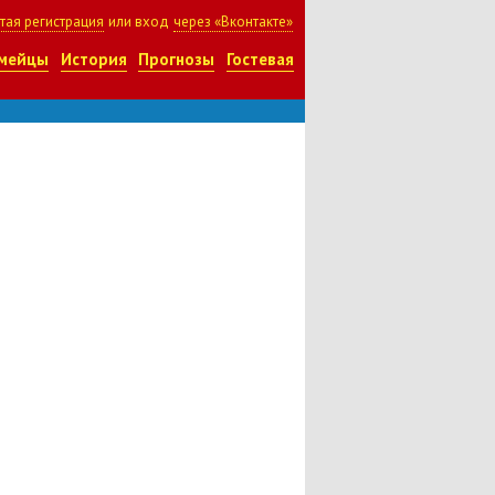
тая регистрация
или вход
через «Вконтакте»
мейцы
История
Прогнозы
Гостевая