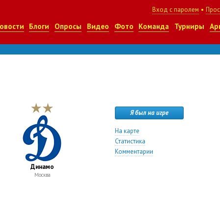
Вход с паролем
•
Прос
овости
Блоги
Опросы
Видео
Фото
Команда
Турниры
Ар
Я был на игре
На карте
Статистика
Комментарии
Динамо
Москва