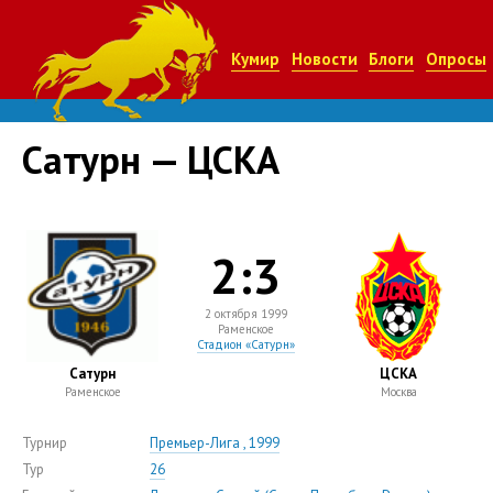
Кумир
Новости
Блоги
Опросы
Сатурн — ЦСКА
2:3
2 октября 1999
Раменское
Стадион «Сатурн»
Сатурн
ЦСКА
Раменское
Москва
Турнир
Премьер-Лига , 1999
Тур
26