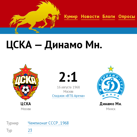
Кумир
Новости
Блоги
Опросы
ЦСКА — Динамо Мн.
2:1
16 августа 1968
Москва
Стадион «ВТБ Арена»
ЦСКА
Динамо Мн.
Москва
Минск
Турнир
Чемпионат СССР , 1968
Тур
23